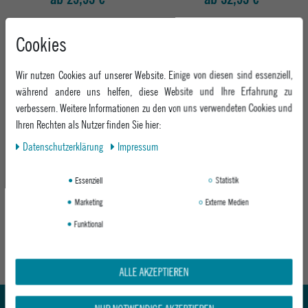
Cookies
Wir nutzen Cookies auf unserer Website. Einige von diesen sind essenziell,
während andere uns helfen, diese Website und Ihre Erfahrung zu
verbessern. Weitere Informationen zu den von uns verwendeten Cookies und
Ihren Rechten als Nutzer finden Sie hier:
Daten­schutz­erklärung
Impressum
HÄ SCHAL EXPLORER
Essenziell
Statistik
BLUE
Marketing
Externe Medien
24,95 €
Funktional
Abholung in den Epoxy Stores
Kauf auf Rechnung
ALLE AKZEPTIEREN
Whatsapp Support