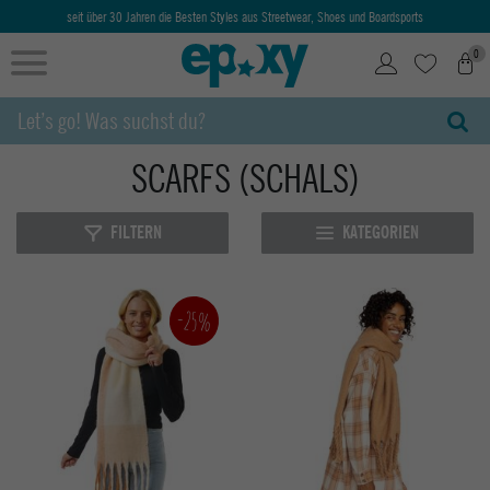
seit über 30 Jahren die Besten Styles aus Streetwear, Shoes und Boardsports
0
SCARFS (SCHALS)
FILTERN
KATEGORIEN
-25%