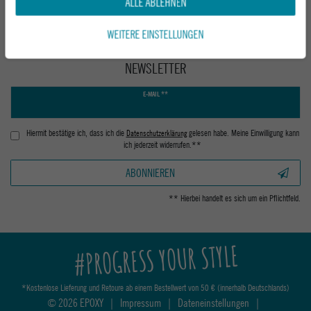
ALLE ABLEHNEN
WEITERE EINSTELLUNGEN
NEWSLETTER
Newsletter
E-MAIL **
Honig
Hiermit bestätige ich, dass ich die
Daten­schutz­erklärung
gelesen habe. Meine Einwilligung kann
ich jederzeit widerrufen.**
ABONNIEREN
** Hierbei handelt es sich um ein Pflichtfeld.
#PROGRESS YOUR STYLE
*Kostenlose Lieferung und Retoure ab einem Bestellwert von 50 € (innerhalb Deutschlands)
© 2026 EPOXY
|
Impressum
|
Dateneinstellungen
|