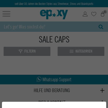
seit über 30 Jahren die Besten Styles aus Streetwear, Shoes und Boardsports
0
SALE CAPS
FILTERN
KATEGORIEN
Abholung in den Epoxy Stores
Kauf auf Rechnung
Whatsapp Support
HILFE UND BERATUNG
Beratung
INFO & KONTAKT
Zahlung & Versand