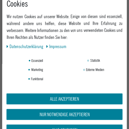
Cookies
+49 991 3831077
Retoure
ABOUT EPOXY
Montag - Freitag: 8:00 - 18:00
Gutscheine
Wir nutzen Cookies auf unserer Website. Einige von diesen sind essenziell,
Jobs
Samstag: 10:00 - 17:00
EPOXY STORES
Click & Collect
während andere uns helfen, diese Website und Ihre Erfahrung zu
We Care - Wiederverwendete Verpackungen
verbessern. Weitere Informationen zu den von uns verwendeten Cookies und
Deggendorf
Verleih
KEEP UP WITH US
Ihren Rechten als Nutzer finden Sie hier:
Whatsapp
Passau
Epoxy Guides
Daten­schutz­erklärung
Impressum
Facebook
Kontaktformular
ZAHLUNG
Zur Echtheit der Bewertungen
Twitter
Essenziell
Statistik
Instagram
Marketing
Externe Medien
Youtube
Funktional
VERSAND
ALLE AKZEPTIEREN
NUR NOTWENDIGE AKZEPTIEREN
GEPRÜFTE SICHERHEIT