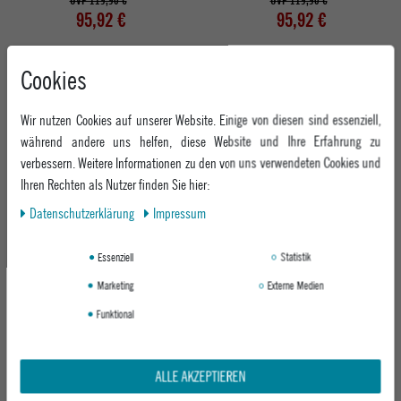
UVP 119,90 €
UVP 119,90 €
95,92 €
95,92 €
Cookies
Neu
Wir nutzen Cookies auf unserer Website. Einige von diesen sind essenziell,
während andere uns helfen, diese Website und Ihre Erfahrung zu
verbessern. Weitere Informationen zu den von uns verwendeten Cookies und
Ihren Rechten als Nutzer finden Sie hier:
Daten­schutz­erklärung
Impressum
FUTURE HERO SET INKL. PENCIL CASE
NITRO KINDER RUCKSACK BANDIT
Essenziell
Statistik
PLUS 3X GRATIS POSCA MARKER
PACK - GUNMETAL
Marketing
Externe Medien
UVP 119,90 €
UVP 89,95 €
Funktional
95,92 €
71,96 €
ALLE AKZEPTIEREN
Abholung in den Epoxy Stores
Kauf auf Rechnung