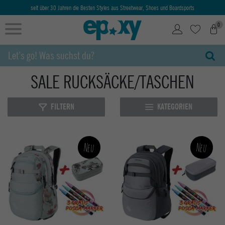
seit über 30 Jahren die Besten Styles aus Streetwear, Shoes und Boardsports
0
SALE RUCKSÄCKE/TASCHEN
FILTERN
KATEGORIEN
Neu
Neu