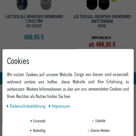
LIB TECH ALL MOUNTAIN SNOWBOARD
LIB TECH ALL MOUNTAIN SNOWBOARD
T.RICE PRO
SKATE BANANA
NO COLOR
NONE
699,95 €
UVP 589,95 €
ab 469,95 €
Cookies
Abholung in den Epoxy Stores
Kauf auf Rechnung
Wir nutzen Cookies auf unserer Website. Einige von diesen sind essenziell,
Whatsapp Support
während andere uns helfen, diese Website und Ihre Erfahrung zu
verbessern. Weitere Informationen zu den von uns verwendeten Cookies und
HILFE UND BERATUNG
Ihren Rechten als Nutzer finden Sie hier:
Beratung
Daten­schutz­erklärung
Impressum
INFO & KONTAKT
Zahlung & Versand
+49 991 3831077
Retoure
ABOUT EPOXY
Essenziell
Statistik
Montag - Freitag: 8:00 - 18:00
Gutscheine
Marketing
Externe Medien
Jobs
Samstag: 10:00 - 17:00