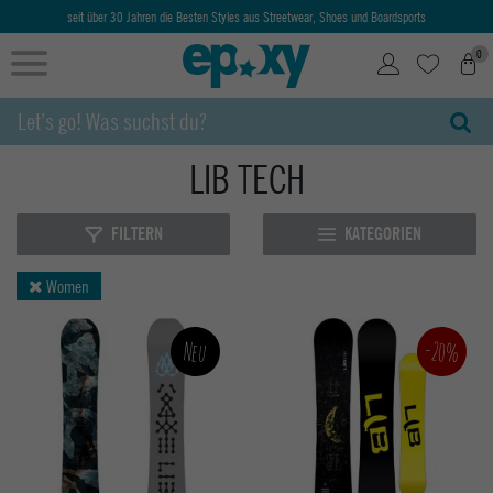
seit über 30 Jahren die Besten Styles aus Streetwear, Shoes und Boardsports
0
LIB TECH
FILTERN
KATEGORIEN
Women
-20%
Neu