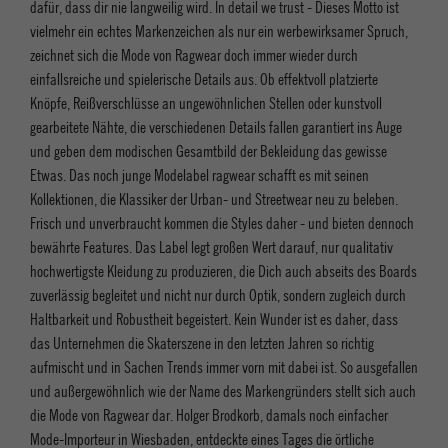
dafür, dass dir nie langweilig wird. In detail we trust - Dieses Motto ist
vielmehr ein echtes Markenzeichen als nur ein werbewirksamer Spruch,
zeichnet sich die Mode von Ragwear doch immer wieder durch
einfallsreiche und spielerische Details aus. Ob effektvoll platzierte
Knöpfe, Reißverschlüsse an ungewöhnlichen Stellen oder kunstvoll
gearbeitete Nähte, die verschiedenen Details fallen garantiert ins Auge
und geben dem modischen Gesamtbild der Bekleidung das gewisse
Etwas. Das noch junge Modelabel ragwear schafft es mit seinen
Kollektionen, die Klassiker der Urban- und Streetwear neu zu beleben.
Frisch und unverbraucht kommen die Styles daher - und bieten dennoch
bewährte Features. Das Label legt großen Wert darauf, nur qualitativ
hochwertigste Kleidung zu produzieren, die Dich auch abseits des Boards
zuverlässig begleitet und nicht nur durch Optik, sondern zugleich durch
Haltbarkeit und Robustheit begeistert. Kein Wunder ist es daher, dass
das Unternehmen die Skaterszene in den letzten Jahren so richtig
aufmischt und in Sachen Trends immer vorn mit dabei ist. So ausgefallen
und außergewöhnlich wie der Name des Markengründers stellt sich auch
die Mode von Ragwear dar. Holger Brodkorb, damals noch einfacher
Mode-Importeur in Wiesbaden, entdeckte eines Tages die örtliche