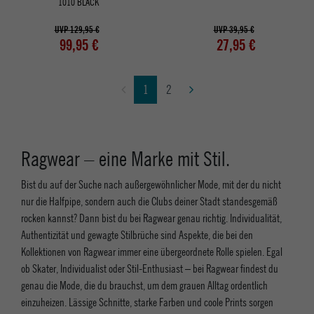
1010 BLACK
UVP 129,95 €
UVP 39,95 €
99,95 €
27,95 €
1
2
Ragwear – eine Marke mit Stil.
Bist du auf der Suche nach außergewöhnlicher Mode, mit der du nicht
nur die Halfpipe, sondern auch die Clubs deiner Stadt standesgemäß
rocken kannst? Dann bist du bei Ragwear genau richtig. Individualität,
Authentizität und gewagte Stilbrüche sind Aspekte, die bei den
Kollektionen von Ragwear immer eine übergeordnete Rolle spielen. Egal
ob Skater, Individualist oder Stil-Enthusiast – bei Ragwear findest du
genau die Mode, die du brauchst, um dem grauen Alltag ordentlich
einzuheizen. Lässige Schnitte, starke Farben und coole Prints sorgen