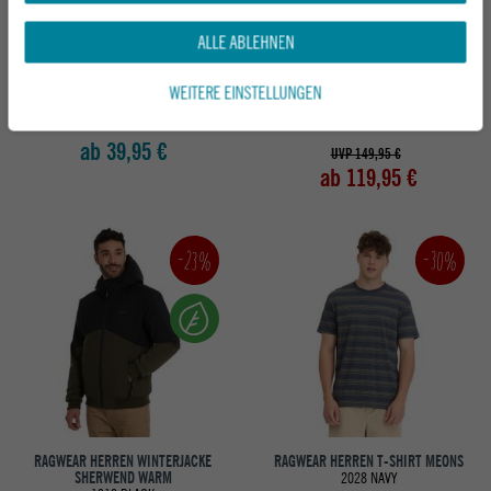
ALLE ABLEHNEN
RAGWEAR HERREN T-SHIRT LOTHE
RAGWEAR HERREN WINTERJACKE
WEITERE EINSTELLUNGEN
5010 DARK OLIVE
PARCAN TWILL
6021 MOCCA
ab 39,95 €
UVP 149,95 €
ab 119,95 €
-23%
-30%
RAGWEAR HERREN WINTERJACKE
RAGWEAR HERREN T-SHIRT MEONS
SHERWEND WARM
2028 NAVY