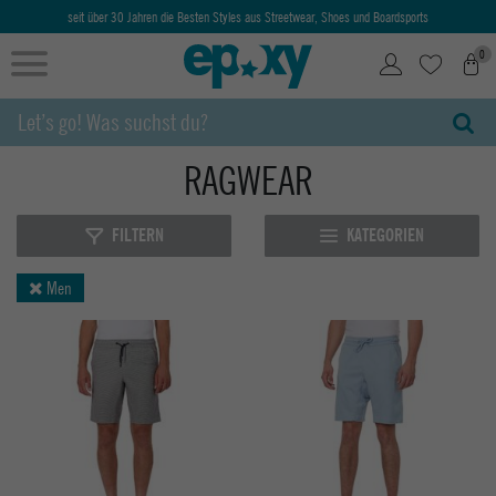
seit über 30 Jahren die Besten Styles aus Streetwear, Shoes und Boardsports
0
RAGWEAR
FILTERN
KATEGORIEN
Men