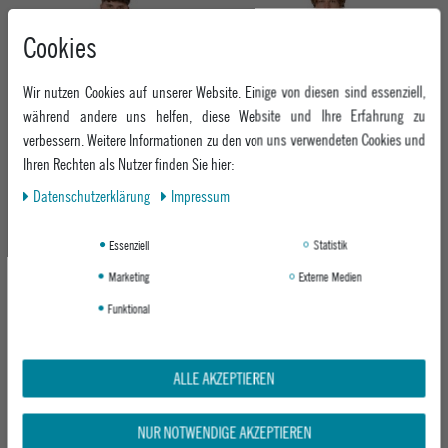
Cookies
Wir nutzen Cookies auf unserer Website. Einige von diesen sind essenziell,
während andere uns helfen, diese Website und Ihre Erfahrung zu
verbessern. Weitere Informationen zu den von uns verwendeten Cookies und
Ihren Rechten als Nutzer finden Sie hier:
RAGWEAR HERREN T-SHIRT SAGGE
Daten­schutz­erklärung
Impressum
RAGWEAR HERREN T-SHIRT SAGGE
SLUB
SLUB
7000 WHITE
1010 BLACK
Essenziell
Statistik
ab 29,95 €
ab 29,95 €
Marketing
Externe Medien
Funktional
-20%
ALLE AKZEPTIEREN
NUR NOTWENDIGE AKZEPTIEREN