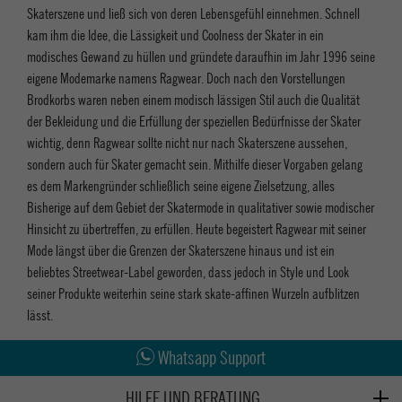
Skaterszene und ließ sich von deren Lebensgefühl einnehmen. Schnell
kam ihm die Idee, die Lässigkeit und Coolness der Skater in ein
modisches Gewand zu hüllen und gründete daraufhin im Jahr 1996 seine
eigene Modemarke namens Ragwear. Doch nach den Vorstellungen
Brodkorbs waren neben einem modisch lässigen Stil auch die Qualität
der Bekleidung und die Erfüllung der speziellen Bedürfnisse der Skater
wichtig, denn Ragwear sollte nicht nur nach Skaterszene aussehen,
sondern auch für Skater gemacht sein. Mithilfe dieser Vorgaben gelang
es dem Markengründer schließlich seine eigene Zielsetzung, alles
Bisherige auf dem Gebiet der Skatermode in qualitativer sowie modischer
Hinsicht zu übertreffen, zu erfüllen. Heute begeistert Ragwear mit seiner
Mode längst über die Grenzen der Skaterszene hinaus und ist ein
beliebtes Streetwear-Label geworden, dass jedoch in Style und Look
seiner Produkte weiterhin seine stark skate-affinen Wurzeln aufblitzen
lässt.
Abholung in den Epoxy Stores
Kauf auf Rechnung
Whatsapp Support
HILFE UND BERATUNG