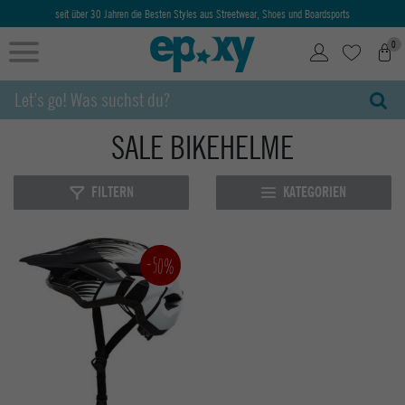
seit über 30 Jahren die Besten Styles aus Streetwear, Shoes und Boardsports
0
SALE BIKEHELME
FILTERN
KATEGORIEN
-50%