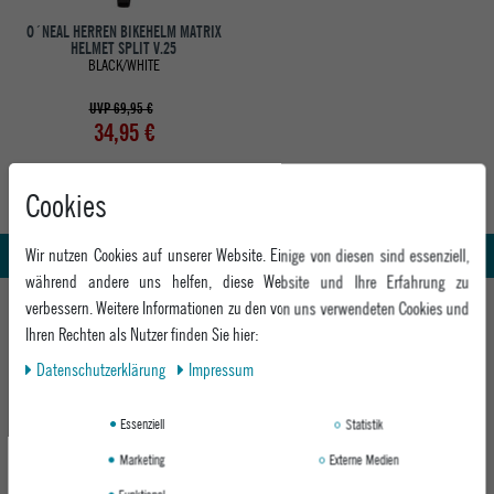
O´NEAL HERREN BIKEHELM MATRIX
HELMET SPLIT V.25
BLACK/WHITE
UVP 69,95 €
34,95 €
Cookies
Abholung in den Epoxy Stores
Kauf auf Rechnung
Whatsapp Support
Wir nutzen Cookies auf unserer Website. Einige von diesen sind essenziell,
während andere uns helfen, diese Website und Ihre Erfahrung zu
HILFE UND BERATUNG
verbessern. Weitere Informationen zu den von uns verwendeten Cookies und
Ihren Rechten als Nutzer finden Sie hier:
Beratung
INFO & KONTAKT
Daten­schutz­erklärung
Impressum
Zahlung & Versand
+49 991 3831077
Retoure
ABOUT EPOXY
Essenziell
Statistik
Montag - Freitag: 8:00 - 18:00
Gutscheine
Jobs
Samstag: 10:00 - 17:00
Marketing
Externe Medien
EPOXY STORES
Click & Collect
We Care - Wiederverwendete Verpackungen