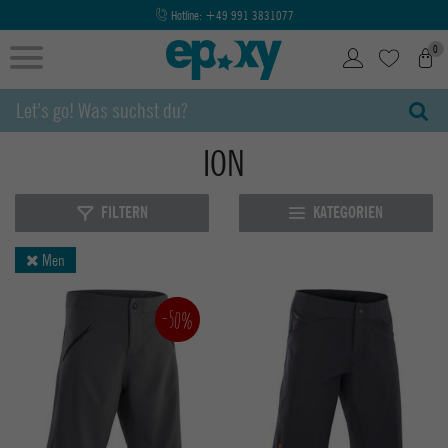
Hotline:
+49 991 3831077
0
ION
FILTERN
KATEGORIEN
Men
-50%