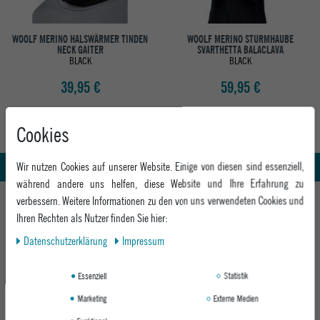
WOOLF MERINO HALSWÄRMER TINDEN
WOOLF MERINO STURMHAUBE
NECK GAITER
SVARTHETTA BALACLAVA
BLACK
BLACK
39,95 €
59,95 €
Cookies
Abholung in den Epoxy Stores
Kauf auf Rechnung
Whatsapp Support
Wir nutzen Cookies auf unserer Website. Einige von diesen sind essenziell,
während andere uns helfen, diese Website und Ihre Erfahrung zu
HILFE UND BERATUNG
verbessern. Weitere Informationen zu den von uns verwendeten Cookies und
Ihren Rechten als Nutzer finden Sie hier:
Beratung
INFO & KONTAKT
Daten­schutz­erklärung
Impressum
Zahlung & Versand
+49 991 3831077
Retoure
ABOUT EPOXY
Essenziell
Statistik
Montag - Freitag: 8:00 - 18:00
Gutscheine
Jobs
Samstag: 10:00 - 17:00
Marketing
Externe Medien
EPOXY STORES
Click & Collect
We Care - Wiederverwendete Verpackungen