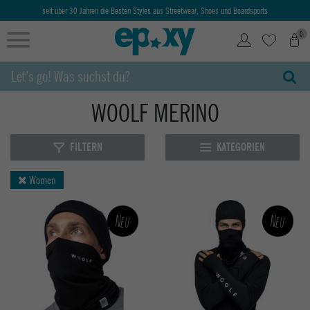
seit über 30 Jahren die Besten Styles aus Streetwear, Shoes und Boardsports
0
WOOLF MERINO
FILTERN
KATEGORIEN
Women
Neu
Neu