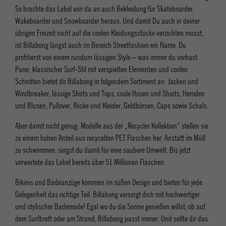
So brachte das Label von da an auch Bekleidung für Skateboarder,
Wakeboarder und Snowboarder heraus. Und damit Du auch in deiner
übrigen Freizeit nicht auf die coolen Kleidungsstücke verzichten musst,
ist Billabong längst auch im Bereich Streetfashion ein Name. Du
profitierst von einem rundum lässigen Style – was immer du vorhast.
Purer, klassischer Surf-Stil mit verspielten Elementen und coolen
Schnitten bietet dir Billabong in folgendem Sortiment an: Jacken und
Windbreaker, lässige Shirts und Tops, coole Hosen und Shorts, Hemden
und Blusen, Pullover, Röcke und Kleider, Geldbörsen, Caps sowie Schals.
Aber damit nicht genug: Modelle aus der „Recycler Kollektion“ stellen sie
zu einem hohen Anteil aus recycelten PET Flaschen her. Anstatt im Müll
zu schwimmen, sorgst du damit für eine saubere Umwelt. Bis jetzt
verwertete das Label bereits über 51 Millionen Flaschen.
Bikinis und Badeanzüge kommen im süßen Design und bieten für jede
Gelegenheit das richtige Teil. Billabong versorgt dich mit hochwertiger
und stylischer Bademode! Egal wo du die Sonne genießen willst, ob auf
dem Surfbrett oder am Strand, Billabong passt immer. Und sollte dir das