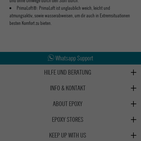
und ohne Umwege durch den Stoff durch.
PrimaLoft®: PrimaLoft ist unglaublich weich, leicht und
atmungsaktiv, sowie wasserabweisen, um dir auch in Extremsituationen
besten Komfort zu bieten.
Abholung in den Epoxy Stores
Kauf auf Rechnung
Whatsapp Support
HILFE UND BERATUNG
Beratung
INFO & KONTAKT
Zahlung & Versand
+49 991 3831077
Retoure
ABOUT EPOXY
Montag - Freitag: 8:00 - 18:00
Gutscheine
Jobs
Samstag: 10:00 - 17:00
EPOXY STORES
Click & Collect
We Care - Wiederverwendete Verpackungen
Deggendorf
Verleih
KEEP UP WITH US
Whatsapp
Passau