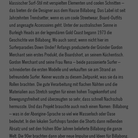
klassischer Surf-Stil mit verspielten Elementen und coolen Schnitten –
das bieten dir die Designer aus dem Hause Billabong. Das Label ist seit
Jahrzehnten Trendsetter, wenn es um coole Streetwear, Board-Outfits
und angesagte Accessoires geht. Unter der australischen Sonne in
Burleigh Heads an der legendären Gold Coast begann 1973 die
Geschichte von Billabong. Wo auch sonst, wenn nicht hier im
Surferparadies Down Under? Anfangs produzierte der Gründer Gordon
Merchant sein erstes Produkt, die Boardshort, an seinem Küchentisch.
Gordon Merchant und seine Frau Rena – beide passionierte Surfer –
schneiderten die ersten Modelle und verkauften sie am Strand an
befreundete Surfer. Keiner wusste zu diesem Zeitpunkt, was sie da ins
Rollen brachten. Die gute Verarbeitung mit flachen Nähten und die
Materialien aus Stretch sorgten für einen hohen Tragekomfort und
Bewegungsfreiheit und überzeugten so sehr, dass schnell Nachschub
hermusste. Und das Projekt brauchte auch noch einen Namen: Billabong
– was in der Aborigine-Sprache so viel wie Wasserloch oder Oase
bedeutet. In den lokalen Surfshops fanden die Shorts dann reißenden
Absatz und seit den frühen 80er Jahren belieferte Billabong die ganze
Welt. Die 90er brachten dann aber neue Impulse und Ideen für Billabong.