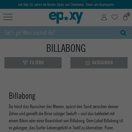
seit über 30 Jahren die Besten Styles aus Streetwear, Shoes und Boardsports
0
BILLABONG
FILTERN
KATEGORIEN
Billabong
Du hörst das Rauschen des Meeres, spürst den Sand zwischen deinen
Zehen und genießt die Brise salziger Seeluft – und das bekleidet mit
einem Bikini oder einer Boardshort von Billabong. Dem Label Billabong ist
es gelungen, das Surfer-Lebensgefühl in Textil zu übersetzen. Purer,