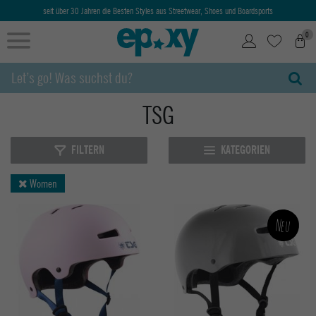
seit über 30 Jahren die Besten Styles aus Streetwear, Shoes und Boardsports
0
TSG
FILTERN
KATEGORIEN
Women
Neu