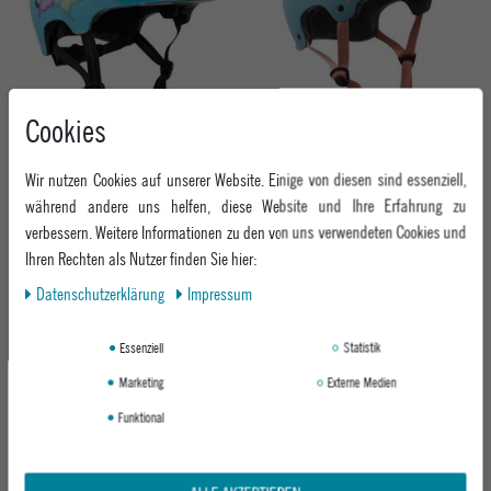
Cookies
TSG HELM META GRAPHIC DESIGN
TSG DAMEN HELM EVOLUTION WOMEN
MAGIC GHOST FUN
SOLID COLOR
Wir nutzen Cookies auf unserer Website. Einige von diesen sind essenziell,
SATIN PORCELAIN BLUE
während andere uns helfen, diese Website und Ihre Erfahrung zu
69,95 €
UVP 59,95 €
verbessern. Weitere Informationen zu den von uns verwendeten Cookies und
44,95 €
Ihren Rechten als Nutzer finden Sie hier:
Daten­schutz­erklärung
Impressum
Essenziell
Statistik
Marketing
Externe Medien
Funktional