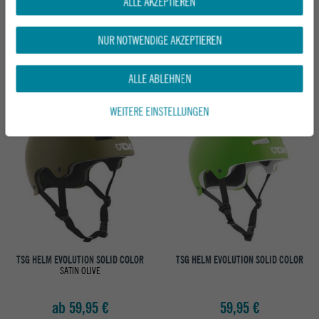
ALLE AKZEPTIEREN
TSG HELM EVOLUTION SOLID COLOR
TSG HELM META SOLID COLOR
SATIN DARK BLACK
SATIN BLACK
NUR NOTWENDIGE AKZEPTIEREN
ab 59,95 €
ab 69,95 €
ALLE ABLEHNEN
WEITERE EINSTELLUNGEN
TSG HELM EVOLUTION SOLID COLOR
TSG HELM EVOLUTION SOLID COLOR
SATIN OLIVE
ab 59,95 €
59,95 €