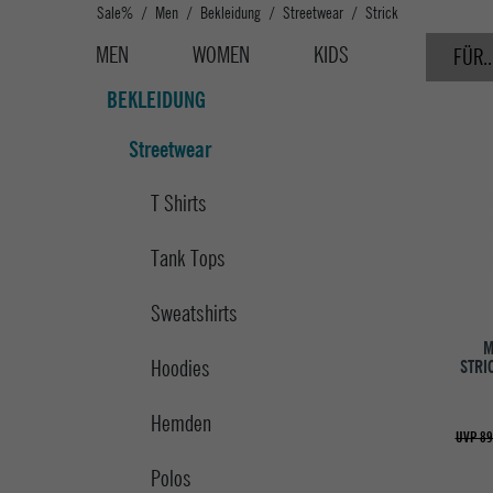
Sale%
Men
Bekleidung
Streetwear
Strick
MEN
WOMEN
KIDS
FÜR..
BEKLEIDUNG
Streetwear
T Shirts
Tank Tops
Sweatshirts
M
Hoodies
STRI
Hemden
UVP 89
Polos