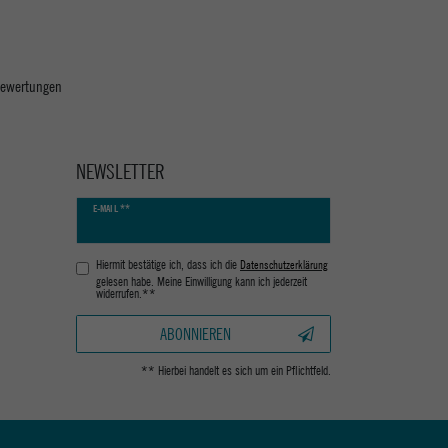
 Bewertungen
NEWSLETTER
Newsletter
E-MAIL **
Honig
Hiermit bestätige ich, dass ich die
Daten­schutz­erklärung
gelesen habe. Meine Einwilligung kann ich jederzeit
widerrufen.**
ABONNIEREN
** Hierbei handelt es sich um ein Pflichtfeld.