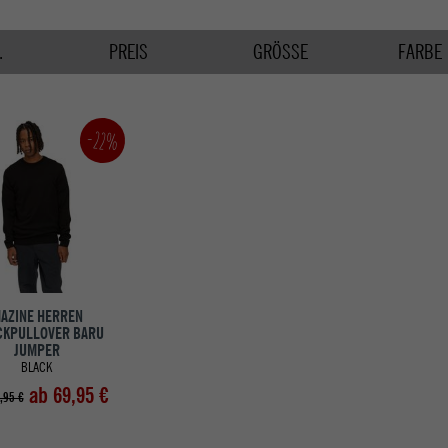
.
PREIS
GRÖSSE
FARBE
-22%
AZINE HERREN
CKPULLOVER BARU
JUMPER
BLACK
ab 69,95 €
,95 €