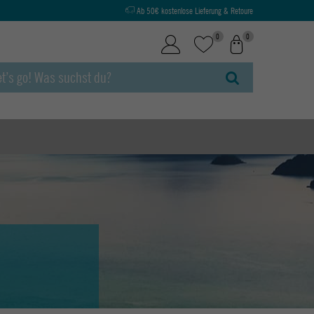
Ab 50€ kostenlose Lieferung & Retoure
0
0