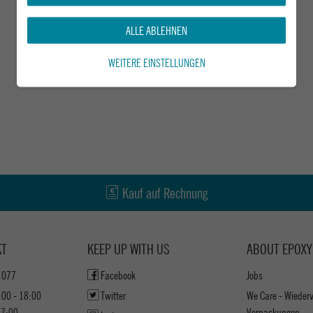
ALLE ABLEHNEN
WEITERE EINSTELLUNGEN
Kauf auf Rechnung
KT
KEEP UP WITH US
ABOUT EPOXY
1077
Facebook
Jobs
:00 - 18:00
Twitter
We Care - Wieder
17:00
Verpackungen