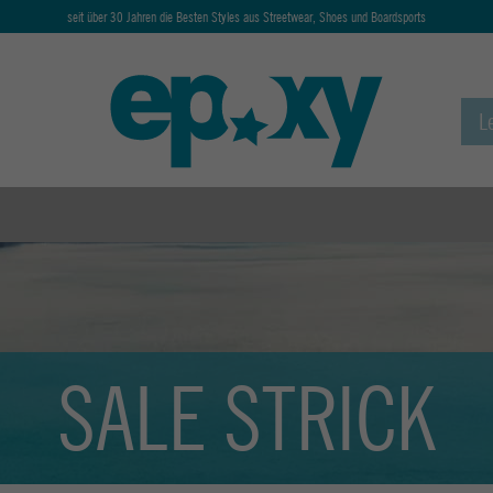
seit über 30 Jahren die Besten Styles aus Streetwear, Shoes und Boardsports
SALE STRICK