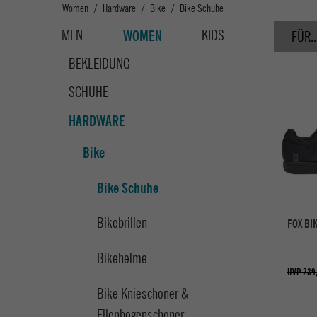
Women
Hardware
Bike
Bike Schuhe
MEN
KIDS
WOMEN
FÜR..
BEKLEIDUNG
SCHUHE
HARDWARE
Bike
Bike Schuhe
Bikebrillen
FOX BI
Bikehelme
UVP 239
Bike Knieschoner &
Ellenbogenschoner