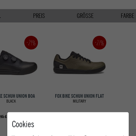
.
PREIS
GRÖSSE
FARBE
-29%
-27%
KE SCHUH UNION BOA
FOX BIKE SCHUH UNION FLAT
BLACK
MILITARY
ab 169,95 €
ab 109,95 €
,95 €
UVP 149,95 €
Cookies