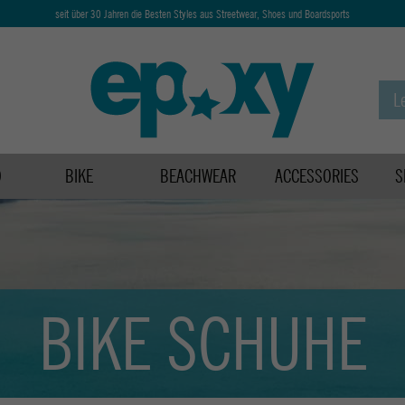
seit über 30 Jahren die Besten Styles aus Streetwear, Shoes und Boardsports
D
BIKE
BEACHWEAR
ACCESSORIES
S
BIKE SCHUHE