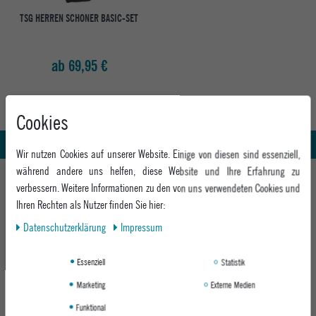
TSG HERREN SCHONER BASIC-SET
ab 69,95 €
Abholung in den Epoxy Stores
Kauf auf Rechnung
Cookies
Whatsapp Support
Wir nutzen Cookies auf unserer Website. Einige von diesen sind essenziell,
während andere uns helfen, diese Website und Ihre Erfahrung zu
HILFE UND BERATUNG
verbessern. Weitere Informationen zu den von uns verwendeten Cookies und
Beratung
Ihren Rechten als Nutzer finden Sie hier:
INFO & KONTAKT
Zahlung & Versand
Daten­schutz­erklärung
Impressum
+49 991 3831077
Retoure
ABOUT EPOXY
Montag - Freitag: 8:00 - 18:00
Gutscheine
Essenziell
Statistik
Jobs
Samstag: 10:00 - 17:00
EPOXY STORES
Click & Collect
Marketing
Externe Medien
We Care - Wiederverwendete Verpackungen
Deggendorf
Funktional
Verleih