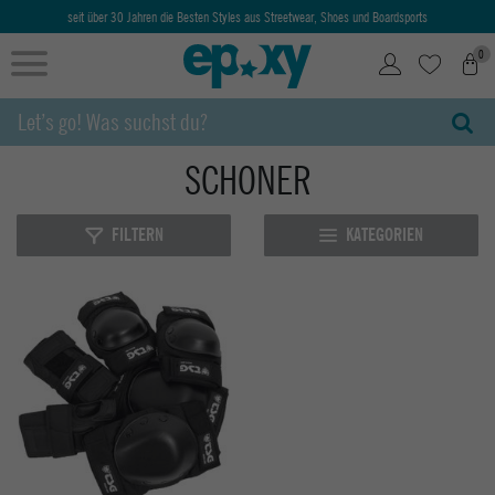
seit über 30 Jahren die Besten Styles aus Streetwear, Shoes und Boardsports
0
SCHONER
FILTERN
KATEGORIEN