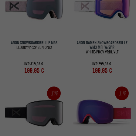
ANON SNOWBOARDBRILLE M5S
ANON DAMEN SNOWBOARDBRILLE
ELDBRY/PRCV SUN ONYX
WM3 MFI W/SPR
WHITE/PRCV VRBL VLT
UVP 319,95 €
UVP 299,95 €
199,95 €
199,95 €
-33%
-31%