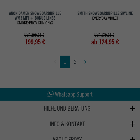
ANON DAMEN SNOWBOARDBRILLE
SMITH SNOWBOARDBRILLE SKYLINE
WM3 MFI + BONUS LINSE
EVERYDAY VIOLET
SMOKE/PRCV SUN ONYX
UVP 299,95 €
UVP 179,95 €
199,95 €
ab 124,95 €
1
2
Abholung in den Epoxy Stores
Kauf auf Rechnung
Whatsapp Support
HILFE UND BERATUNG
Beratung
INFO & KONTAKT
Zahlung & Versand
+49 991 3831077
Retoure
ABOUT EPOXY