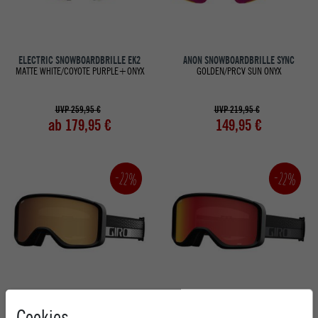
ELECTRIC SNOWBOARDBRILLE EK2
ANON SNOWBOARDBRILLE SYNC
MATTE WHITE/COYOTE PURPLE+ONYX
GOLDEN/PRCV SUN ONYX
UVP 259,95 €
UVP 219,95 €
ab 179,95 €
149,95 €
-22%
-22%
GIRO SNOWBOARDBRILLE SAGEN
GIRO SNOWBOARDBRILLE SAGEN
Cookies