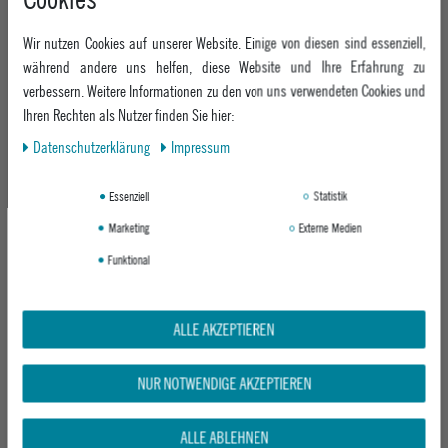
BLACK & WHITE FLOW
BLACK & GREY FLOW
Wir nutzen Cookies auf unserer Website. Einige von diesen sind essenziell,
UVP 89,95 €
UVP 89,95 €
während andere uns helfen, diese Website und Ihre Erfahrung zu
ab 69,95 €
ab 69,95 €
verbessern. Weitere Informationen zu den von uns verwendeten Cookies und
Ihren Rechten als Nutzer finden Sie hier:
Daten­schutz­erklärung
Impressum
-22%
-50%
Essenziell
Statistik
Marketing
Externe Medien
Funktional
ALLE AKZEPTIEREN
GIRO SNOWBOARDBRILLE SAGEN
ELECTRIC SNOWBOARDBRILLE EGVK
PURPLE SYNDROME
PURPLE CHROME
NUR NOTWENDIGE AKZEPTIEREN
UVP 89,95 €
UVP 89,95 €
ab 69,95 €
44,95 €
ALLE ABLEHNEN