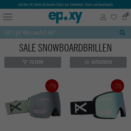
seit über 30 Jahren die Besten Styles aus Streetwear, Shoes und Boardsports
0
SALE SNOWBOARDBRILLEN
FILTERN
KATEGORIEN
-33%
-29%