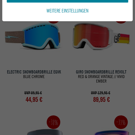
WEITERE EINSTELLUNGEN
-50%
-31%
ELECTRIC SNOWBOARDBRILLE EGVK
GIRO SNOWBOARDBRILLE REVOLT
BLUE CHROME
RED & ORANGE VINTAGE // VIVID
EMBER
UVP 89,95 €
UVP 129,95 €
44,95 €
89,95 €
-33%
-38%