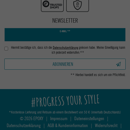
NEWSLETTER
Newsletter
E-MAIL **
Honig
Hiermit bestätige ich, dass ich die
Daten­schutz­erklärung
gelesen habe. Meine Einwilligung kann
ich jederzeit widerrufen.**
ABONNIEREN
** Hierbei handelt es sich um ein Pflichtfeld.
#PROGRESS YOUR STYLE
*Kostenlose Lieferung und Retoure ab einem Bestellwert von 50 € (innerhalb Deutschlands)
© 2026 EPOXY
|
Impressum
|
Dateneinstellungen
|
Datenschutzerklärung
|
AGB & Kundeninformation
|
Widerrufsrecht
|