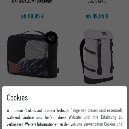
MARSHMALLOW / BURGUNDY
BLACK/WHITE
ab 99,95 €
ab 89,95 €
Neu
AEVOR REISETASCHE PACKING CUBE
BURTON RUCKSACK TINDER 2.0
Cookies
RIPSTOP BLACK
MOONDUST PURPLE
ab 16,95 €
ab 79,95 €
Wir nutzen Cookies auf unserer Website. Einige von diesen sind essenziell,
während andere uns helfen, diese Website und Ihre Erfahrung zu
verbessern. Weitere Informationen zu den von uns verwendeten Cookies und