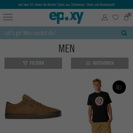
Ab 50€ kostenlose Lieferung & Retoure
0
MEN
FILTERN
KATEGORIEN
Neu