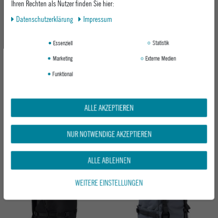
Neu
Ihren Rechten als Nutzer finden Sie hier:
Daten­schutz­erklärung
Impressum
Essenziell
Statistik
Marketing
Externe Medien
Funktional
BURTON RUCKSACK TINDER 2.0
BURTON RUCKSACK DAY HIKER
SPICED CHAI / ATLANTIC TEAL
GOTHAM GRAY
ALLE AKZEPTIEREN
ab 79,95 €
ab 89,95 €
NUR NOTWENDIGE AKZEPTIEREN
ALLE ABLEHNEN
Neu
WEITERE EINSTELLUNGEN