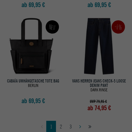
ab 69,95 €
ab 69,95 €
-6%
Neu
CABAÏA UMHÄNGETASCHE TOTE BAG
VANS HERREN JEANS CHECK-5 LOOSE
BERLIN
DENIM PANT
DARK RINSE
ab 69,95 €
UVP 79,95 €
ab 74,95 €
1
2
3