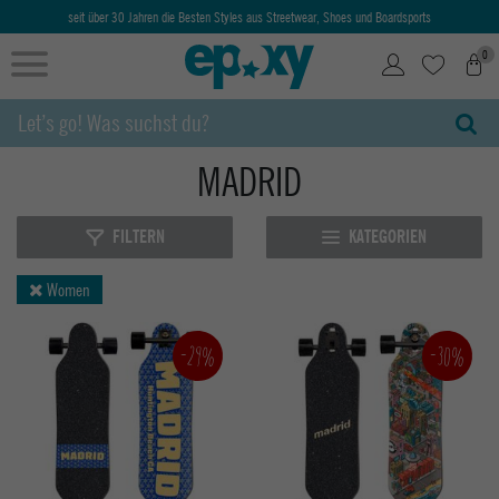
seit über 30 Jahren die Besten Styles aus Streetwear, Shoes und Boardsports
0
MADRID
FILTERN
KATEGORIEN
Women
-30%
-29%