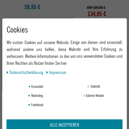
59,95 €
UVP 189,95 €
134,95 €
Cookies
-29%
Wir nutzen Cookies auf unserer Website. Einige von diesen sind essenziell,
während andere uns helfen, diese Website und Ihre Erfahrung zu
verbessern. Weitere Informationen zu den von uns verwendeten Cookies und
Ihren Rechten als Nutzer finden Sie hier:
Daten­schutz­erklärung
Impressum
Essenziell
Statistik
MADRID LONGBOARD FLOWERS
LNGBRD CMPL
Marketing
Externe Medien
DROP THRU
Funktional
UVP 189,95 €
134,95 €
ALLE AKZEPTIEREN