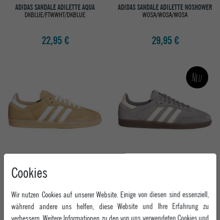
ADIDAS SANDALE ADILETTE AQUA
ADIDAS SANDALE ADILETTE NOSHOWER
DKBLUE/FTWWHT/DKBLUE
WOSA/WOSA/WOSA
22,95 €
29,95 €
Neu
ADIDAS SNEAKER SAMBA ADV
ADIDAS SNEAKER SAMBA ADV
Cookies
CARDBO/FTWWHT/GUM4
GREFOU/CREWHT/GRETHR
Wir nutzen Cookies auf unserer Website. Einige von diesen sind essenziell,
ab 109,95 €
ab 109,95 €
während andere uns helfen, diese Website und Ihre Erfahrung zu
verbessern. Weitere Informationen zu den von uns verwendeten Cookies und