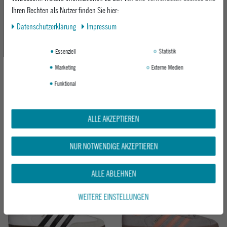
Ihren Rechten als Nutzer finden Sie hier:
Neu
Daten­schutz­erklärung
Impressum
Essenziell
Statistik
Marketing
Externe Medien
Funktional
ADIDAS SNEAKER SAMBA ADV
ADIDAS SNEAKER BARREDA LO
ALLE AKZEPTIEREN
BLUPNK/CARDBO/GUM4
CWHITE/CBLACK/WARVAN
ab 109,95 €
ab 69,95 €
NUR NOTWENDIGE AKZEPTIEREN
ALLE ABLEHNEN
Neu
WEITERE EINSTELLUNGEN