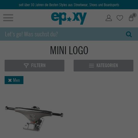
seit über 30 Jahren die Besten Styles aus Streetwear, Shoes und Boardsports
0
MINI LOGO
FILTERN
KATEGORIEN
Men