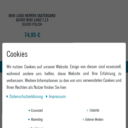
MINI LOGO HERREN SKATEBOARD
ACHSE MINI LOGO 7,13
SILVER POLISH
74,95 €
Cookies
Abholung in den Epoxy Stores
Kauf auf Rechnung
Whatsapp Support
Wir nutzen Cookies auf unserer Website. Einige von diesen sind essenziell,
während andere uns helfen, diese Website und Ihre Erfahrung zu
HILFE UND BERATUNG
verbessern. Weitere Informationen zu den von uns verwendeten Cookies und
Ihren Rechten als Nutzer finden Sie hier:
Beratung
INFO & KONTAKT
Daten­schutz­erklärung
Impressum
Zahlung & Versand
+49 991 3831077
Retoure
ABOUT EPOXY
Essenziell
Statistik
Montag - Freitag: 8:00 - 18:00
Gutscheine
Jobs
Samstag: 10:00 - 17:00
Marketing
Externe Medien
EPOXY STORES
Click & Collect
We Care - Wiederverwendete Verpackungen