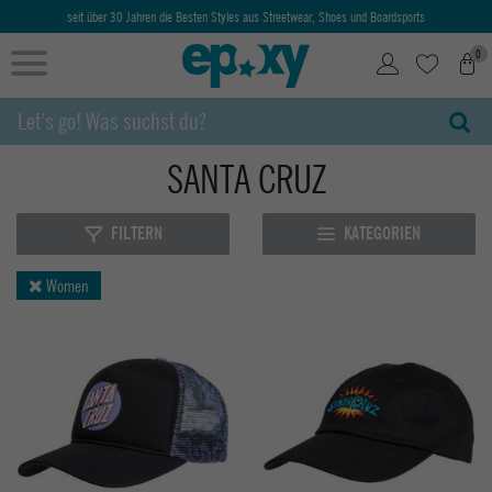
Ab 50€ kostenlose Lieferung & Retoure
0
SANTA CRUZ
FILTERN
KATEGORIEN
Women