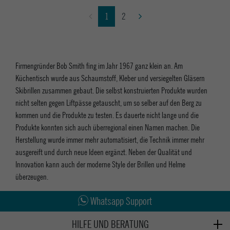
1
2
Firmengründer Bob Smith fing im Jahr 1967 ganz klein an. Am
Küchentisch wurde aus Schaumstoff, Kleber und versiegelten Gläsern
Skibrillen zusammen gebaut. Die selbst konstruierten Produkte wurden
nicht selten gegen Liftpässe getauscht, um so selber auf den Berg zu
kommen und die Produkte zu testen. Es dauerte nicht lange und die
Produkte konnten sich auch überregional einen Namen machen. Die
Herstellung wurde immer mehr automatisiert, die Technik immer mehr
ausgereift und durch neue Ideen ergänzt. Neben der Qualität und
Innovation kann auch der moderne Style der Brillen und Helme
überzeugen.
Abholung in den Epoxy Stores
Whatsapp Support
Kauf auf Rechnung
HILFE UND BERATUNG