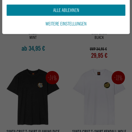
ALLE ABLEHNEN
WEITERE EINSTELLUNGEN
SANTA CRUZ T-SHIRT CLASSIC DOT
SANTA CRUZ CAP SALBA EYES DOT
CHEST
SNAPBACK
MINT
BLACK
ab 34,95 €
UVP 34,95 €
29,95 €
-14%
-18%
SANTA CRUZ T-SHIRT FLAMING DICE
SANTA CRUZ T-SHIRT KENDALL WOLF