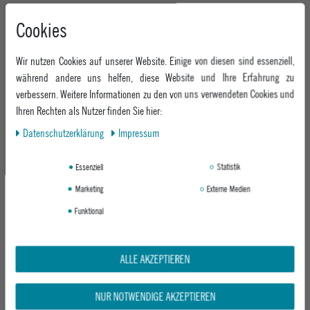
Cookies
Wir nutzen Cookies auf unserer Website. Einige von diesen sind essenziell,
während andere uns helfen, diese Website und Ihre Erfahrung zu
verbessern. Weitere Informationen zu den von uns verwendeten Cookies und
Ihren Rechten als Nutzer finden Sie hier:
Daten­schutz­erklärung
Impressum
SANTA CRUZ T-SHIRT HEIGHTS
SANTA CRUZ TANK TOP PARTIAL DOT
WINKOWSKI VERTIGO
VEST
Essenziell
Statistik
TEAL
Marketing
Externe Medien
39,95 €
ab 31,95 €
Funktional
-14%
ALLE AKZEPTIEREN
NUR NOTWENDIGE AKZEPTIEREN