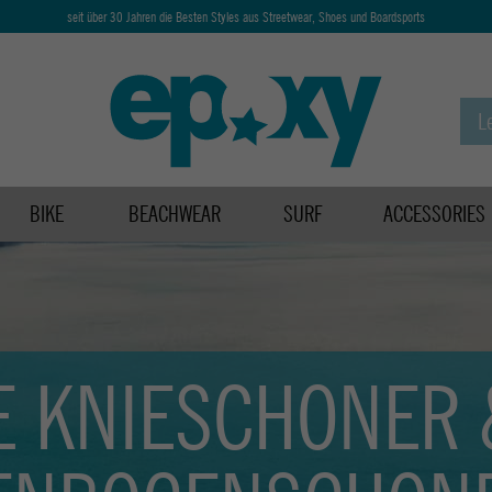
seit über 30 Jahren die Besten Styles aus Streetwear, Shoes und Boardsports
BIKE
BEACHWEAR
SURF
ACCESSORIES
E KNIESCHONER 