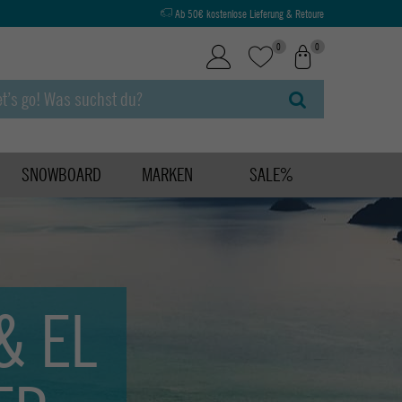
Ab 50€ kostenlose Lieferung & Retoure
0
0
SNOWBOARD
MARKEN
SALE%
& EL