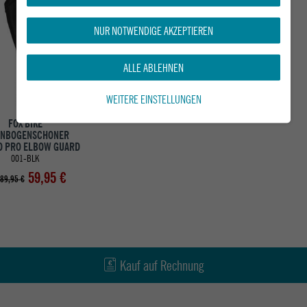
-33%
NUR NOTWENDIGE AKZEPTIEREN
ALLE ABLEHNEN
WEITERE EINSTELLUNGEN
FOX BIKE
ENBOGENSCHONER
O PRO ELBOW GUARD
001-BLK
59,95 €
89,95 €
Kauf auf Rechnung