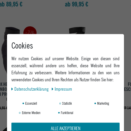
ab 89,95 €
ab 99,95 €
-25%
Cookies
Wir nutzen Cookies auf unserer Website. Einige von diesen sind
essenziell, während andere uns helfen, diese Website und Ihre
Erfahrung zu verbessern. Weitere Informationen zu den von uns
verwendeten Cookies und Ihren Rechten als Nutzer finden Sie hier:
OX HERREN BIKE
FOX HERREN BIKE
F
Daten­schutz­erklärung
Impressum
ENBOGENSCHONER
KNIESCHONER TITAN RACE
KNIESC
H PRO ELBOW GUARD
KNEE GUARD
BLACK
BLACK
Essenziell
Statistik
Marketing
ab 89,95 €
49,95 €
,95 €
UVP 14
Externe Medien
Funktional
ALLE AKZEPTIEREN