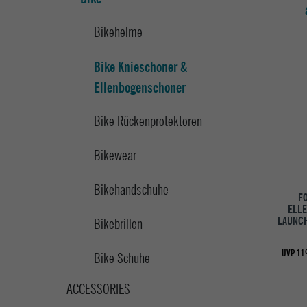
Bikehelme
Bike Knieschoner &
Ellenbogenschoner
Bike Rückenprotektoren
Bikewear
Bikehandschuhe
F
ELL
LAUNC
Bikebrillen
UVP 119
Bike Schuhe
ACCESSORIES