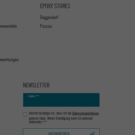
EPOXY STORES
Deggendorf
verwendete
Passau
 Bewertungen
NEWSLETTER
Newsletter
E-MAIL **
Honig
Hiermit bestätige ich, dass ich die
Daten­schutz­erklärung
gelesen habe. Meine Einwilligung kann ich jederzeit
widerrufen.**
ABONNIEREN