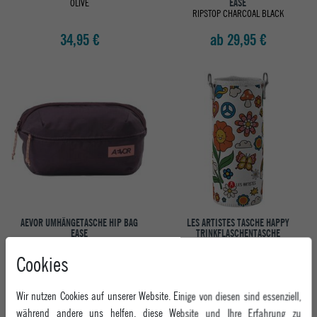
OLIVE
EASE
RIPSTOP CHARCOAL BLACK
34,95 €
ab 29,95 €
AEVOR UMHÄNGETASCHE HIP BAG
LES ARTISTES TASCHE HAPPY
EASE
TRINKFLASCHENTASCHE
RIPSTOP OXY PURPLE
NO COLOR
Cookies
ab 29,95 €
6,95 €
Wir nutzen Cookies auf unserer Website. Einige von diesen sind essenziell,
während andere uns helfen, diese Website und Ihre Erfahrung zu