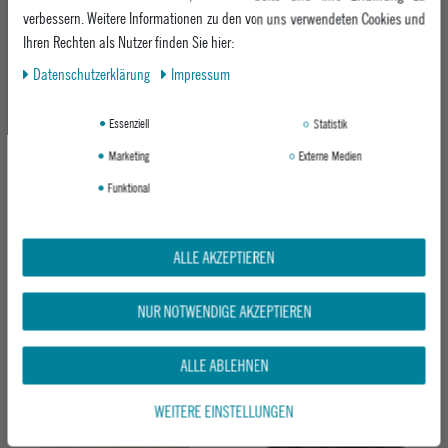
-18%
verbessern. Weitere Informationen zu den von uns verwendeten Cookies und
Ihren Rechten als Nutzer finden Sie hier:
Daten­schutz­erklärung
Impressum
Essenziell
Statistik
Marketing
Externe Medien
Funktional
NITRO UMHÄNGETASCHE TRAVEL KIT
NITRO UMHÄNGETASCHE TRAVEL KIT
TROPICAL
DUNE
ab 39,95 €
ALLE AKZEPTIEREN
UVP 39,95 €
ab 32,95 €
NUR NOTWENDIGE AKZEPTIEREN
-20%
-17%
ALLE ABLEHNEN
WEITERE EINSTELLUNGEN