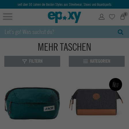
seit über 30 Jahren die Besten Styles aus Streetwear, Shoes und Boardsports
0
MEHR TASCHEN
FILTERN
KATEGORIEN
Neu