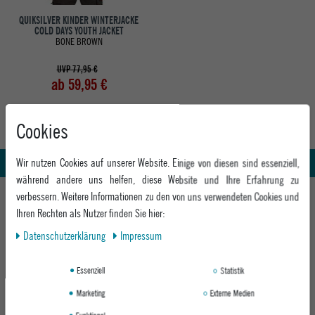
QUIKSILVER KINDER WINTERJACKE
COLD DAYS YOUTH JACKET
BONE BROWN
UVP 77,95 €
ab 59,95 €
Cookies
Abholung in den Epoxy Stores
Kauf auf Rechnung
Whatsapp Support
Wir nutzen Cookies auf unserer Website. Einige von diesen sind essenziell,
während andere uns helfen, diese Website und Ihre Erfahrung zu
HILFE UND BERATUNG
verbessern. Weitere Informationen zu den von uns verwendeten Cookies und
Ihren Rechten als Nutzer finden Sie hier:
Beratung
INFO & KONTAKT
Daten­schutz­erklärung
Impressum
Zahlung & Versand
+49 991 3831077
Retoure
ABOUT EPOXY
Essenziell
Statistik
Montag - Freitag: 8:00 - 18:00
Gutscheine
Jobs
Samstag: 10:00 - 17:00
Marketing
Externe Medien
EPOXY STORES
Click & Collect
We Care - Wiederverwendete Verpackungen