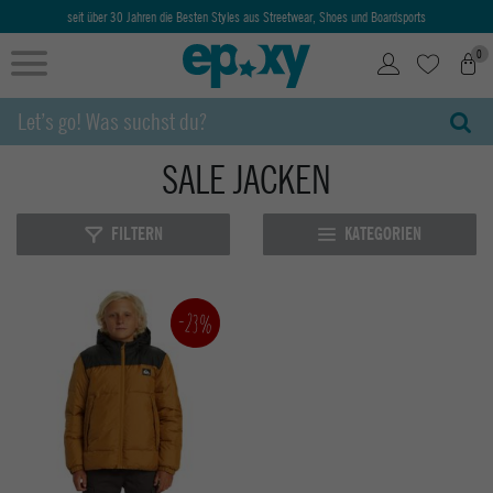
seit über 30 Jahren die Besten Styles aus Streetwear, Shoes und Boardsports
0
SALE JACKEN
FILTERN
KATEGORIEN
-23%