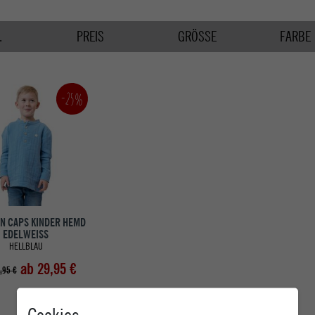
.
PREIS
GRÖSSE
FARBE
-25%
N CAPS KINDER HEMD
EDELWEISS
HELLBLAU
ab 29,95 €
,95 €