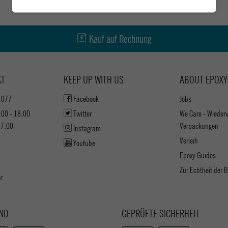
Kauf auf Rechnung
KT
KEEP UP WITH US
ABOUT EPOXY
1077
Facebook
Jobs
:00 - 18:00
Twitter
We Care - Wieder
17:00
Verpackungen
Instagram
Verleih
Youtube
Epoxy Guides
Zur Echtheit der
ar
ND
GEPRÜFTE SICHERHEIT