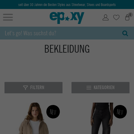
Ab 50€ kostenlose Lieferung & Retoure
0
BEKLEIDUNG
MEIN EIGENER NAME
MEIN EIGENER NAME
MEIN EIGENER NAME
FILTERN
KATEGORIEN
Neu
Neu