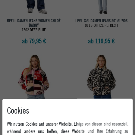
REELL DAMEN JEANS WOMEN CHLOÉ
LEVI´S® DAMEN JEANS 501® '90S
BAGGY
0115-OFFICE REFRESH
1302 DEEP BLUE
ab 79,95 €
ab 119,95 €
Cookies
RIP CURL DAMEN FLEECEJACKE PARTY
RIP CURL DAMEN FLEECEJACKE PARTY
Wir nutzen Cookies auf unserer Website. Einige von diesen sind essenziell,
WAVE POLAR FULL-ZIP
WAVE POLAR FULL-ZIP
MULTI
BLACK / WHITE
während andere uns helfen, diese Website und Ihre Erfahrung zu