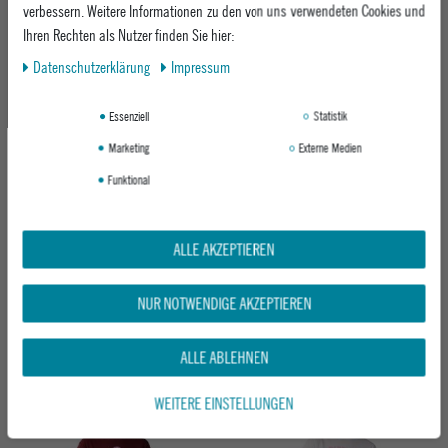
verbessern. Weitere Informationen zu den von uns verwendeten Cookies und
ab 79,95 €
ab 79,95 €
Ihren Rechten als Nutzer finden Sie hier:
Daten­schutz­erklärung
Impressum
Neu
Neu
Essenziell
Statistik
Marketing
Externe Medien
Funktional
ALLE AKZEPTIEREN
BAVARIAN CAPS SOCKEN
RIP CURL DAMEN SWEATSHIRT PARTY
SPORTSOCKEN "BAYERISCH HELL"
WAVE CREW SLEEVE PRINTED
NUR NOTWENDIGE AKZEPTIEREN
WEISS
OFF WHITE
11,95 €
ab 65,95 €
ALLE ABLEHNEN
WEITERE EINSTELLUNGEN
Neu
Neu