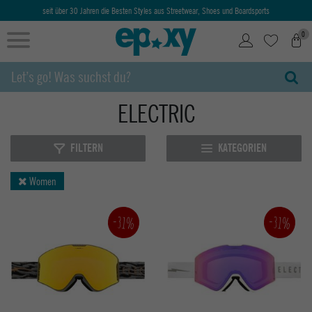
seit über 30 Jahren die Besten Styles aus Streetwear, Shoes und Boardsports
0
ELECTRIC
FILTERN
KATEGORIEN
Women
-31%
-31%