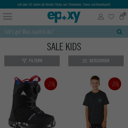
seit über 30 Jahren die Besten Styles aus Streetwear, Shoes und Boardsports
0
SALE KIDS
FILTERN
KATEGORIEN
-20%
-21%