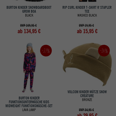
BURTON KINDER SNOWBOARDBOOT
RIP CURL KINDER T-SHIRT K' STAPLER
GROM BOA
TEE
BLACK
WASHED BLACK
UVP 169,95 €
UVP 19,95 €
ab 134,95 €
ab 15,95 €
-27%
-14%
VOLCOM KINDER MÜTZE SNOW
CREATURE
BURTON KINDER
BRONZE
FUNKTIONSUNTERWÄSCHE KIDS
MIDWEIGHT FUNKTIONSWÄSCHE-SET
LAVA LAMP
UVP 34,95 €
ab 29,95 €