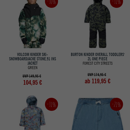
-30%
-31%
VOLCOM KINDER SKI-
BURTON KINDER OVERALL TODDLERS'
SNOWBOARDJACKE STONE.91 INS
2L ONE PIECE
JACKET
FOREST CITY STREETS
GREEN
UVP 174,95 €
UVP 149,95 €
ab 119,95 €
104,95 €
-31%
-21%