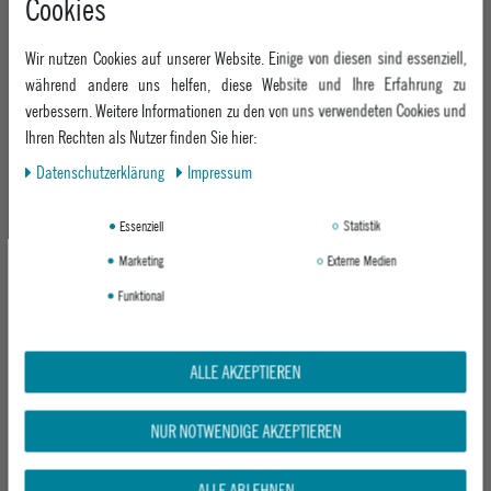
Cookies
SNOWBOARDHOSE K' SKYLAR
SNOWBOARDJACKE K' HILLSLOPE
TWILIGHT BLUE
JACKET
TWILIGHT BLUE
Wir nutzen Cookies auf unserer Website. Einige von diesen sind essenziell,
UVP 134,95 €
UVP 159,95 €
während andere uns helfen, diese Website und Ihre Erfahrung zu
ab 99,95 €
ab 109,95 €
verbessern. Weitere Informationen zu den von uns verwendeten Cookies und
Ihren Rechten als Nutzer finden Sie hier:
Daten­schutz­erklärung
Impressum
Neu
Neu
Essenziell
Statistik
Marketing
Externe Medien
Funktional
ALLE AKZEPTIEREN
NITRO KINDER FREESTYLE
NITRO KINDER ALL MOUNTAIN
SNOWBOARD RIPPER KIDS X VOLCOM
SNOWBOARD FUTURE TEAM PRO
BOARD
MARCUS KLEVELAND
NUR NOTWENDIGE AKZEPTIEREN
BOARD
UVP 269,95 €
UVP 479,95 €
ab 228,95 €
ALLE ABLEHNEN