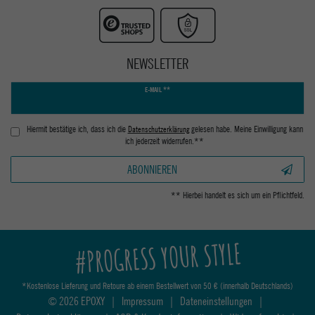
NEWSLETTER
Newsletter
E-MAIL **
Honig
Hiermit bestätige ich, dass ich die
Daten­schutz­erklärung
gelesen habe. Meine Einwilligung kann
ich jederzeit widerrufen.**
ABONNIEREN
** Hierbei handelt es sich um ein Pflichtfeld.
#PROGRESS YOUR STYLE
*Kostenlose Lieferung und Retoure ab einem Bestellwert von 50 € (innerhalb Deutschlands)
© 2026 EPOXY
|
Impressum
|
Dateneinstellungen
|