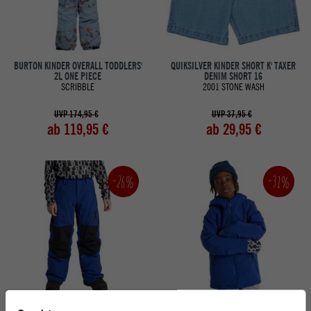
BURTON KINDER OVERALL TODDLERS'
QUIKSILVER KINDER SHORT K' TAXER
2L ONE PIECE
DENIM SHORT 16
SCRIBBLE
2001 STONE WASH
UVP 174,95 €
UVP 37,95 €
ab 119,95 €
ab 29,95 €
-26%
-31%
BURTON KINDER SKI-
BURTON KINDER SKI-