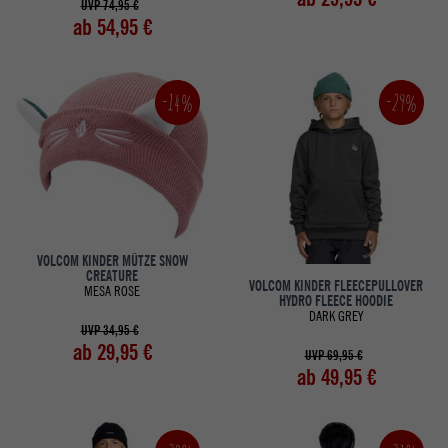
UVP 74,95 €
ab 54,95 €
-14%
-29%
VOLCOM KINDER MÜTZE SNOW
CREATURE
VOLCOM KINDER FLEECEPULLOVER
MESA ROSE
HYDRO FLEECE HOODIE
DARK GREY
UVP 34,95 €
ab 29,95 €
UVP 69,95 €
ab 49,95 €