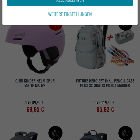
406,95 €
WEITERE EINSTELLUNGEN
-22%
Neu
GIRO KINDER HELM SPUR
FUTURE HERO SET INKL. PENCIL CASE
MATTE MAUVE
PLUS 3X GRATIS POSCA MARKER
UVP 89,95 €
UVP 119,90 €
69,95 €
95,92 €
Neu
Neu