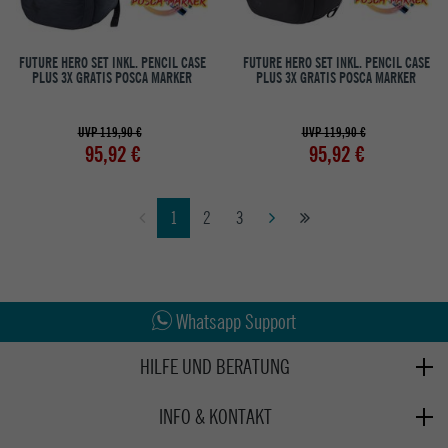
FUTURE HERO SET INKL. PENCIL CASE
FUTURE HERO SET INKL. PENCIL CASE
PLUS 3X GRATIS POSCA MARKER
PLUS 3X GRATIS POSCA MARKER
UVP 119,90 €
UVP 119,90 €
95,92 €
95,92 €
1
2
3
Abholung in den Epoxy Stores
Kauf auf Rechnung
Whatsapp Support
HILFE UND BERATUNG
Beratung
INFO & KONTAKT
Zahlung & Versand