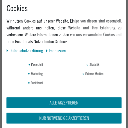
Cookies
Wir nutzen Cookies auf unserer Website. Einige von diesen sind essenziell,
während andere uns helfen, diese Website und Ihre Erfahrung zu
verbessern. Weitere Informationen zu den von uns verwendeten Cookies und
Ihren Rechten als Nutzer finden Sie hier:
Daten­schutz­erklärung
Impressum
STANCE SOCKEN STATIC SKULL CREW
STANCE SOCKEN CAESAR STRIPE CREW
BLACK
GREEN
Essenziell
Statistik
ab 14,95 €
ab 19,95 €
Marketing
Externe Medien
Funktional
ALLE AKZEPTIEREN
NUR NOTWENDIGE AKZEPTIEREN