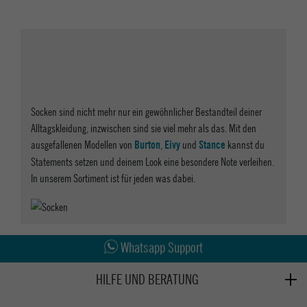
Socken sind nicht mehr nur ein gewöhnlicher Bestandteil deiner
Alltagskleidung, inzwischen sind sie viel mehr als das. Mit den
ausgefallenen Modellen von
,
und
kannst du
Burton
Eivy
Stance
Statements setzen und deinem Look eine besondere Note verleihen.
In unserem Sortiment ist für jeden was dabei.
Abholung in den Epoxy Stores
Whatsapp Support
Kauf auf Rechnung
HILFE UND BERATUNG
Beratung