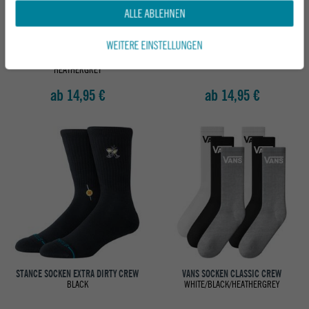
ALLE ABLEHNEN
WEITERE EINSTELLUNGEN
STANCE SOCKEN BOYD POP STITCH
STANCE SOCKEN SIGNATURE CREW
CREW
TURBULENCE
HEATHERGREY
ab 14,95 €
ab 14,95 €
STANCE SOCKEN EXTRA DIRTY CREW
VANS SOCKEN CLASSIC CREW
BLACK
WHITE/BLACK/HEATHERGREY