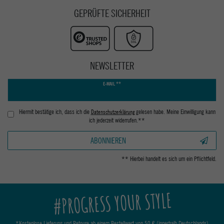
GEPRÜFTE SICHERHEIT
NEWSLETTER
Newsletter
E-MAIL **
Honig
Hiermit bestätige ich, dass ich die
Daten­schutz­erklärung
gelesen habe. Meine Einwilligung kann
ich jederzeit widerrufen.**
ABONNIEREN
** Hierbei handelt es sich um ein Pflichtfeld.
#PROGRESS YOUR STYLE
*Kostenlose Lieferung und Retoure ab einem Bestellwert von 50 € (innerhalb Deutschlands)