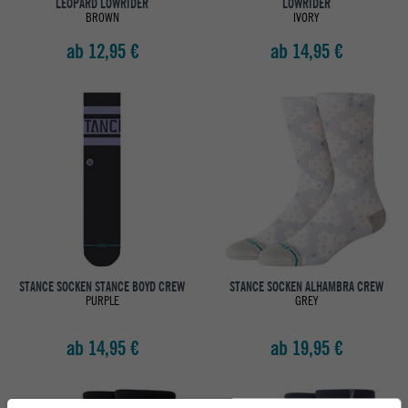
LEOPARD LOWRIDER
LOWRIDER
BROWN
IVORY
ab 12,95 €
ab 14,95 €
STANCE SOCKEN STANCE BOYD CREW
STANCE SOCKEN ALHAMBRA CREW
PURPLE
GREY
ab 14,95 €
ab 19,95 €