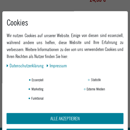
-31%
Cookies
Wir nutzen Cookies auf unserer Website. Einige von diesen sind essenziell,
während andere uns helfen, diese Website und Ihre Erfahrung zu
verbessern. Weitere Informationen zu den von uns verwendeten Cookies und
Ihren Rechten als Nutzer finden Sie hier:
Daten­schutz­erklärung
Impressum
QUIKSILVER KINDER BOARDSHORT
QUIKSILVER KINDER BOARDSHORT
EVERYDAY 13 B JAMV
TAXERWSYTH B WKST
Essenziell
Statistik
BMM0-BLITHE
BYG0-BERING SEA
Marketing
Externe Medien
UVP 25,95 €
UVP 36,95 €
Funktional
17,95 €
ab 27,95 €
ALLE AKZEPTIEREN
Abholung in den Epoxy Stores
Kauf auf Rechnung