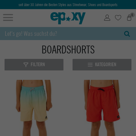
seit über 30 Jahren die Besten Styles aus Streetwear, Shoes und Boardsports
0
BOARDSHORTS
FILTERN
KATEGORIEN