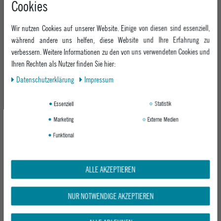
Cookies
+49 991 3831077
Retoure
ABOUT EPOXY
Montag - Freitag: 8:00 - 18:00
Gutscheine
Wir nutzen Cookies auf unserer Website. Einige von diesen sind essenziell,
Jobs
Samstag: 10:00 - 17:00
EPOXY STORES
Click & Collect
während andere uns helfen, diese Website und Ihre Erfahrung zu
We Care - Wiederverwendete Verpackungen
verbessern. Weitere Informationen zu den von uns verwendeten Cookies und
Deggendorf
Verleih
KEEP UP WITH US
Ihren Rechten als Nutzer finden Sie hier:
Whatsapp
Passau
Epoxy Guides
Daten­schutz­erklärung
Impressum
Facebook
Kontaktformular
ZAHLUNG
Zur Echtheit der Bewertungen
Twitter
Essenziell
Statistik
Instagram
Marketing
Externe Medien
Youtube
Funktional
VERSAND
ALLE AKZEPTIEREN
NUR NOTWENDIGE AKZEPTIEREN
GEPRÜFTE SICHERHEIT