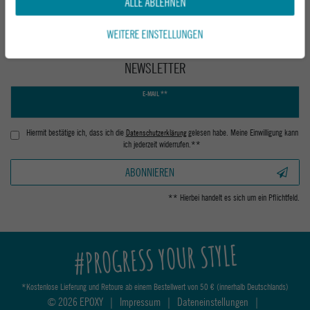
ALLE ABLEHNEN
WEITERE EINSTELLUNGEN
NEWSLETTER
Newsletter
E-MAIL **
Honig
Hiermit bestätige ich, dass ich die
Daten­schutz­erklärung
gelesen habe. Meine Einwilligung kann
ich jederzeit widerrufen.**
ABONNIEREN
** Hierbei handelt es sich um ein Pflichtfeld.
#PROGRESS YOUR STYLE
*Kostenlose Lieferung und Retoure ab einem Bestellwert von 50 € (innerhalb Deutschlands)
© 2026 EPOXY
|
Impressum
|
Dateneinstellungen
|