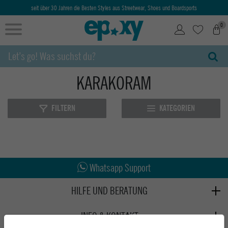
seit über 30 Jahren die Besten Styles aus Streetwear, Shoes und Boardsports
0
KARAKORAM
FILTERN
KATEGORIEN
Abholung in den Epoxy Stores
Kauf auf Rechnung
Whatsapp Support
HILFE UND BERATUNG
Beratung
INFO & KONTAKT
Zahlung & Versand