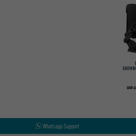
SNOWBO
UVP 1
Whatsapp Support