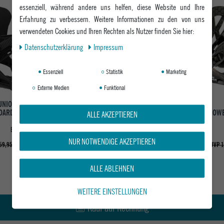
essenziell, während andere uns helfen, diese Website und Ihre
-33%
-19%
Erfahrung zu verbessern. Weitere Informationen zu den von uns
verwendeten Cookies und Ihren Rechten als Nutzer finden Sie hier:
Daten­schutz­erklärung
Impressum
Essenziell
Statistik
Marketing
Externe Medien
Funktional
UNION KINDER
BURTON KINDER
ARDBINDUNG CADET
SNOWBOARDBINDUNG
SNOWB
ALLE AKZEPTIEREN
PRO
MISSION SMALLS
BLACK
NEO-MINT/WHITE
NUR NOTWENDIGE AKZEPTIEREN
129,95 €
119,95 €
59,95 €
UVP 179,95 €
UVP 1
ALLE ABLEHNEN
WEITERE EINSTELLUNGEN
Kauf auf Rechnung