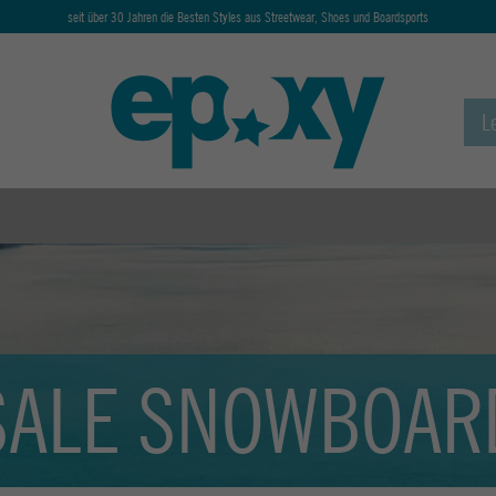
seit über 30 Jahren die Besten Styles aus Streetwear, Shoes und Boardsports
SALE SNOWBOAR