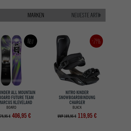
MARKEN
-29%
Neu
KINDER ALL MOUNTAIN
NITRO KINDER
OARD FUTURE TEAM
SNOWBOARDBINDUNG
MARCUS KLEVELAND
CHARGER
BOARD
BLACK
406,95 €
119,95 €
79,95 €
UVP 169,95 €