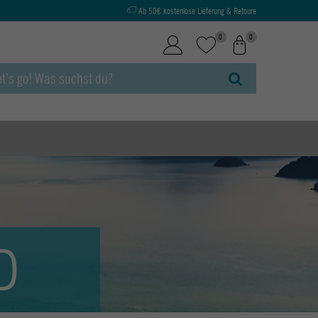
Ab 50€ kostenlose Lieferung & Retoure
0
0
D