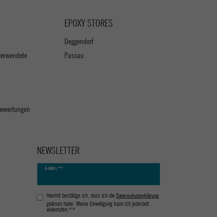
EPOXY STORES
Deggendorf
verwendete
Passau
 Bewertungen
NEWSLETTER
Newsletter
E-MAIL **
Honig
Hiermit bestätige ich, dass ich die
Daten­schutz­erklärung
gelesen habe. Meine Einwilligung kann ich jederzeit
widerrufen.**