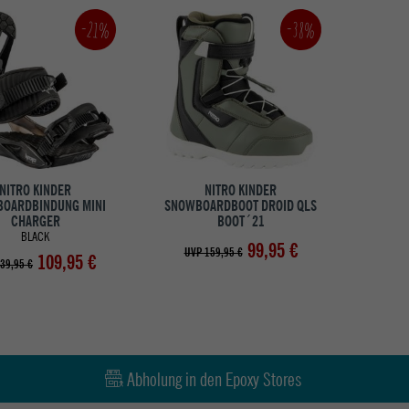
-21%
-38%
NITRO KINDER
NITRO KINDER
OARDBINDUNG MINI
SNOWBOARDBOOT DROID QLS
CHARGER
BOOT´21
BLACK
99,95 €
UVP 159,95 €
109,95 €
39,95 €
Abholung in den Epoxy Stores