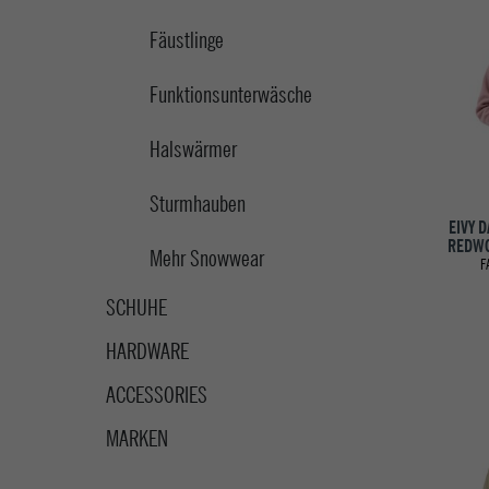
Fäustlinge
Funktionsunterwäsche
Halswärmer
Sturmhauben
EIVY 
REDWO
Mehr Snowwear
F
SCHUHE
HARDWARE
ACCESSORIES
MARKEN