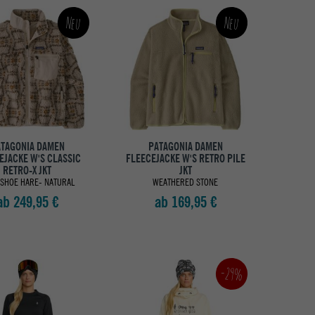
Neu
Neu
TAGONIA DAMEN
PATAGONIA DAMEN
EJACKE W'S CLASSIC
FLEECEJACKE W'S RETRO PILE
RETRO-X JKT
JKT
SHOE HARE- NATURAL
WEATHERED STONE
ab 249,95 €
ab 169,95 €
-29%