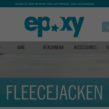
seit über 30 Jahren die Besten Styles aus Streetwear, Shoes und Boardsports
D
BIKE
BEACHWEAR
ACCESSORIES
S
FLEECEJACKEN