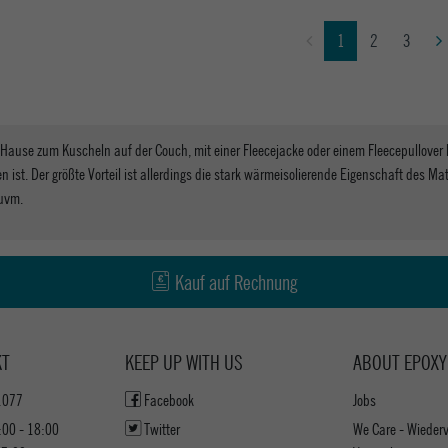
1
2
3
ause zum Kuscheln auf der Couch, mit einer Fleecejacke oder einem Fleecepullover bi
en ist. Der größte Vorteil ist allerdings die stark wärmeisolierende Eigenschaft des M
uvm.
Kauf auf Rechnung
KT
KEEP UP WITH US
ABOUT EPOXY
1077
Facebook
Jobs
:00 - 18:00
Twitter
We Care - Wieder