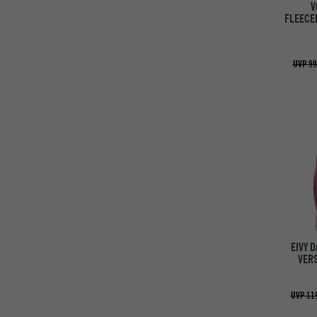
V
FLEECE
UVP 99
EIVY 
VERS
UVP 119