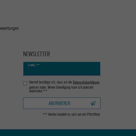
 Bewertungen
NEWSLETTER
Newsletter
E-MAIL **
Honig
Hiermit bestätige ich, dass ich die
Daten­schutz­erklärung
gelesen habe. Meine Einwilligung kann ich jederzeit
widerrufen.**
ABONNIEREN
** Hierbei handelt es sich um ein Pflichtfeld.