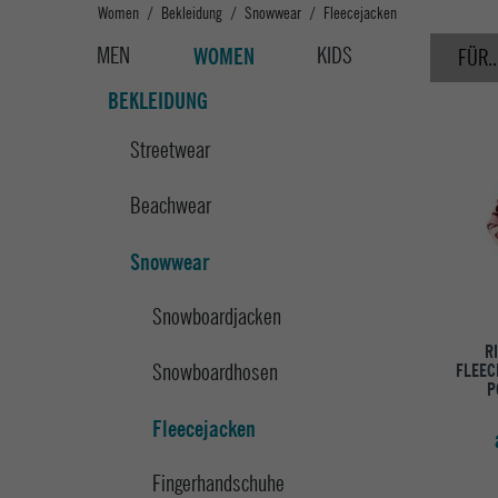
Women
Bekleidung
Snowwear
Fleecejacken
MEN
KIDS
WOMEN
FÜR..
BEKLEIDUNG
Streetwear
Beachwear
Snowwear
Snowboardjacken
R
Snowboardhosen
FLEEC
P
Fleecejacken
Fingerhandschuhe