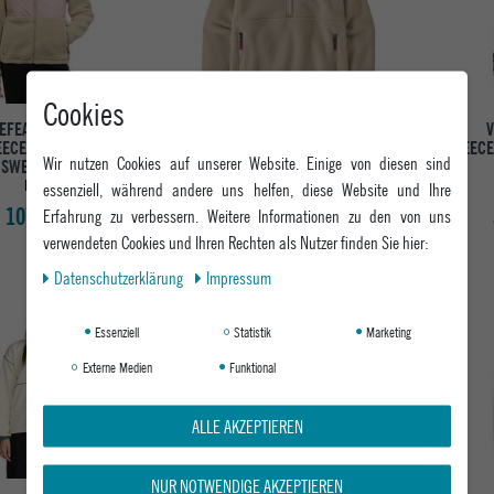
Cookies
EFEATHERS DAMEN
PATAGONIA DAMEN
EECEJACKE GEMA
FLEECEPULLOVER W'S RETRO
FLEECE
Wir nutzen Cookies auf unserer Website. Einige von diesen sind
SWEATSHIRT
PILE MARSUPIAL
LOTUS
DARK NATURAL
essenziell, während andere uns helfen, diese Website und Ihre
107,95 €
ab 149,95 €
Erfahrung zu verbessern. Weitere Informationen zu den von uns
verwendeten Cookies und Ihren Rechten als Nutzer finden Sie hier:
Daten­schutz­erklärung
Impressum
-30%
-16%
Essenziell
Statistik
Marketing
Externe Medien
Funktional
ALLE AKZEPTIEREN
NUR NOTWENDIGE AKZEPTIEREN