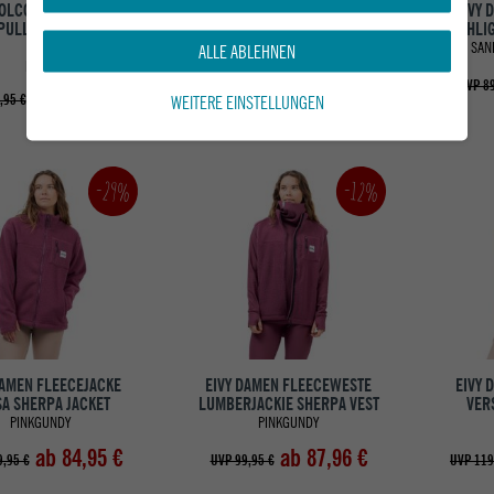
OLCOM DAMEN
EIVY DAMEN FLEECEWESTE
EIVY 
PULLOVER HYDRO 1/4
BALL FLEECE VEST
TECHLIG
ZIP
SAND / FADED WOODROSE
SAN
ALLE ABLEHNEN
BONE
75,95 €
UVP 89,95 €
UVP 89
ab 69,95 €
WEITERE EINSTELLUNGEN
,95 €
-29%
-12%
DAMEN FLEECEJACKE
EIVY DAMEN FLEECEWESTE
EIVY 
A SHERPA JACKET
LUMBERJACKIE SHERPA VEST
VER
PINKGUNDY
PINKGUNDY
ab 84,95 €
ab 87,96 €
,95 €
UVP 99,95 €
UVP 119