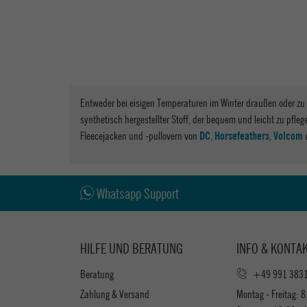
Entweder bei eisigen Temperaturen im Winter draußen oder zu H
synthetisch hergestellter Stoff, der bequem und leicht zu pfleg
Fleecejacken und -pullovern von
,
,
DC
Horsefeathers
Volcom
Whatsapp Support
HILFE UND BERATUNG
INFO & KONTA
Beratung
+49 991 383
Zahlung & Versand
Montag - Freitag: 8