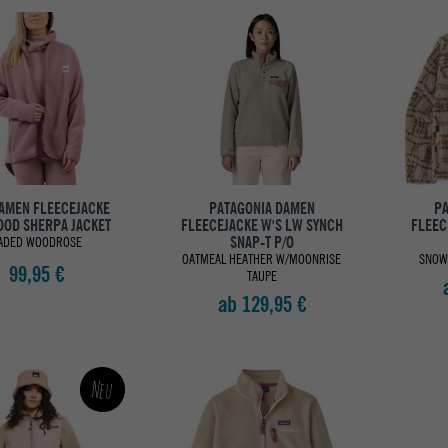
DAMEN FLEECEJACKE
PATAGONIA DAMEN
PA
OD SHERPA JACKET
FLEECEJACKE W'S LW SYNCH
FLEEC
SNAP-T P/O
ADED WOODROSE
OATMEAL HEATHER W/MOONRISE
SNOW
99,95 €
TAUPE
ab 129,95 €
Neu