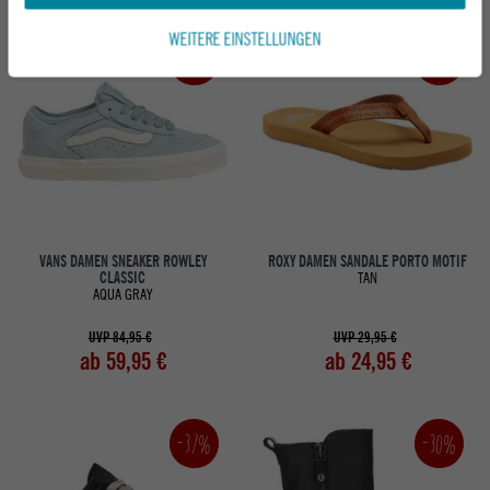
WEITERE EINSTELLUNGEN
-29%
-17%
VANS DAMEN SNEAKER ROWLEY
ROXY DAMEN SANDALE PORTO MOTIF
CLASSIC
TAN
AQUA GRAY
UVP 84,95 €
UVP 29,95 €
ab 59,95 €
ab 24,95 €
-30%
-37%