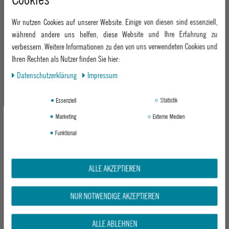
GREY / BLUE
LEATHER BLOOM OPEN TOE
BLACK
Wir nutzen Cookies auf unserer Website. Einige von diesen sind essenziell,
UVP 99,95 €
UVP 49,95 €
während andere uns helfen, diese Website und Ihre Erfahrung zu
ab 79,95 €
ab 39,95 €
verbessern. Weitere Informationen zu den von uns verwendeten Cookies und
Ihren Rechten als Nutzer finden Sie hier:
Daten­schutz­erklärung
Impressum
-30%
-29%
Essenziell
Statistik
Marketing
Externe Medien
Funktional
ALLE AKZEPTIEREN
GLOBE SKATESCHUH FUSION
ROXY DAMEN SANDALE JYLL III
BLACK/NIGHT
BLACK
NUR NOTWENDIGE AKZEPTIEREN
UVP 99,95 €
UVP 27,95 €
ab 69,95 €
ab 19,95 €
ALLE ABLEHNEN