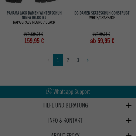
PANAMA JACK DAMEN WINTERSCHUH
DC DAMEN SKATESCHUH CONSTRUCT
NINFA IGLOO B1
WHITE/GRAPEADE
NAPA GRASS NEGRO / BLACK
UVP 229,95 €
UVP 89,95 €
159,95 €
ab 59,95 €
1
2
3
Abholung in den Epoxy Stores
Kauf auf Rechnung
Whatsapp Support
HILFE UND BERATUNG
Beratung
INFO & KONTAKT
Zahlung & Versand
+49 991 3831077
Retoure
ABOUT EPOXY