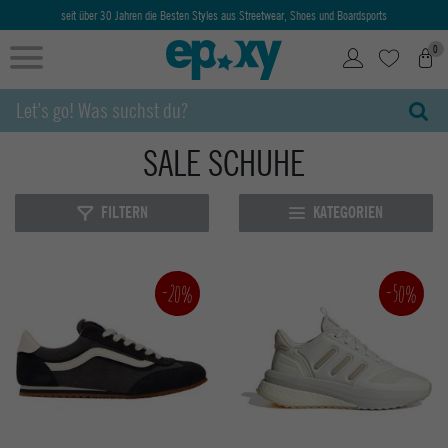
seit über 30 Jahren die Besten Styles aus Streetwear, Shoes und Boardsports
0
SALE SCHUHE
FILTERN
KATEGORIEN
-20%
-50%