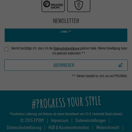
NEWSLETTER
Newsletter
E-MAIL **
Honig
Hiermit bestätige ich, dass ich die
Daten­schutz­erklärung
gelesen habe. Meine Einwilligung kann
ich jederzeit widerrufen.**
ABONNIEREN
** Hierbei handelt es sich um ein Pflichtfeld.
#PROGRESS YOUR STYLE
*Kostenlose Lieferung und Retoure ab einem Bestellwert von 50 € (innerhalb Deutschlands)
© 2026 EPOXY
|
Impressum
|
Dateneinstellungen
|
Datenschutzerklärung
|
AGB & Kundeninformation
|
Widerrufsrecht
|