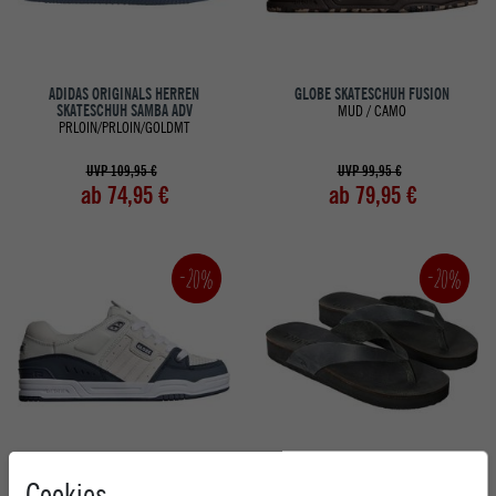
ADIDAS ORIGINALS HERREN
GLOBE SKATESCHUH FUSION
SKATESCHUH SAMBA ADV
MUD / CAMO
PRLOIN/PRLOIN/GOLDMT
UVP 109,95 €
UVP 99,95 €
ab 74,95 €
ab 79,95 €
-20%
-20%
GLOBE SKATESCHUH FUSION
RIP CURL DAMEN SANDALE FREEDOM
Cookies