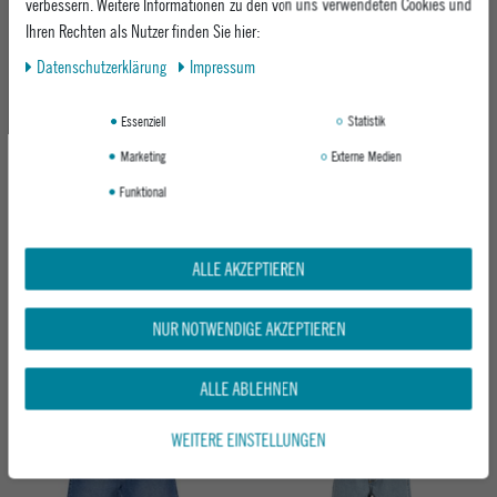
verbessern. Weitere Informationen zu den von uns verwendeten Cookies und
Ihren Rechten als Nutzer finden Sie hier:
-18%
Daten­schutz­erklärung
Impressum
Essenziell
Statistik
Marketing
Externe Medien
Funktional
ALLE AKZEPTIEREN
HOMEBOY T-SHIRT OLD SCHOOL TEE
HOMEBOY JEANS X-TRA MONSTER
BLACK-10
DENIM
VINTAGE BLACK-87
NUR NOTWENDIGE AKZEPTIEREN
ab 109,95 €
UVP 39,95 €
32,95 €
ALLE ABLEHNEN
WEITERE EINSTELLUNGEN