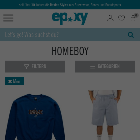
Ab 50€ kostenlose Lieferung & Retoure
0
HOMEBOY
FILTERN
KATEGORIEN
Men