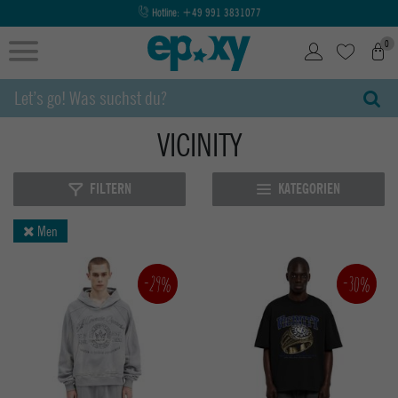
seit über 30 Jahren die Besten Styles aus Streetwear, Shoes und Boardsports
0
VICINITY
FILTERN
KATEGORIEN
Men
-30%
-29%