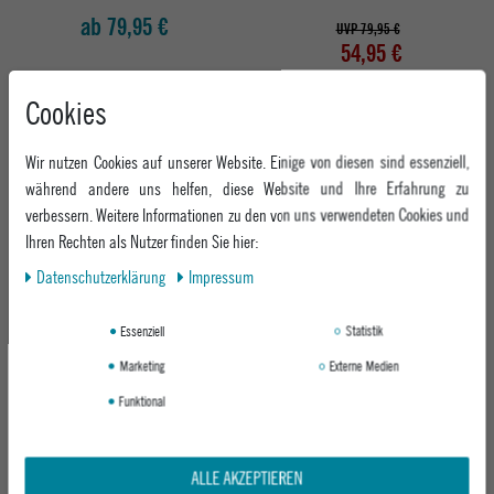
ab 79,95 €
UVP 79,95 €
54,95 €
Cookies
-30%
Wir nutzen Cookies auf unserer Website. Einige von diesen sind essenziell,
während andere uns helfen, diese Website und Ihre Erfahrung zu
verbessern. Weitere Informationen zu den von uns verwendeten Cookies und
Ihren Rechten als Nutzer finden Sie hier:
Daten­schutz­erklärung
Impressum
Essenziell
Statistik
VICINITY T-SHIRT RISE ABOVE THE
VICINITY HERREN SNEAKER AKIMBO
PEAKS TEE
LOWS
Marketing
Externe Medien
WHITE
STONE GREY
Funktional
ab 199,95 €
UVP 39,95 €
27,95 €
ALLE AKZEPTIEREN