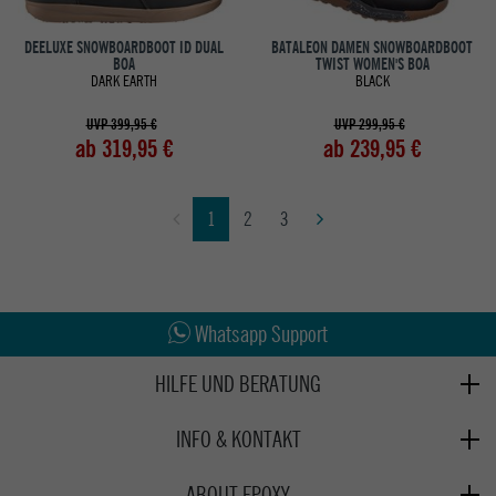
DEELUXE SNOWBOARDBOOT ID DUAL
BATALEON DAMEN SNOWBOARDBOOT
BOA
TWIST WOMEN'S BOA
DARK EARTH
BLACK
UVP 399,95 €
UVP 299,95 €
ab 319,95 €
ab 239,95 €
1
2
3
Abholung in den Epoxy Stores
Kauf auf Rechnung
Whatsapp Support
HILFE UND BERATUNG
Beratung
INFO & KONTAKT
Zahlung & Versand
+49 991 3831077
Retoure
ABOUT EPOXY