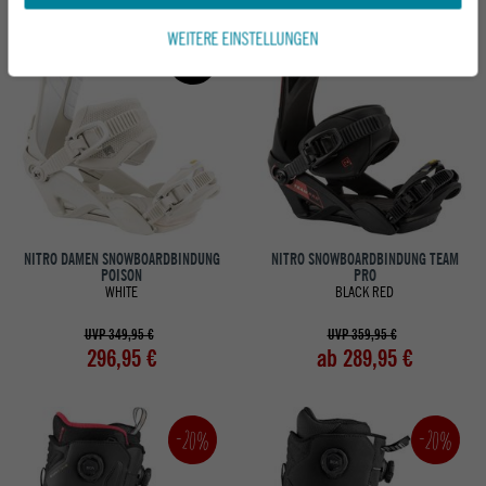
WEITERE EINSTELLUNGEN
Neu
NITRO DAMEN SNOWBOARDBINDUNG
NITRO SNOWBOARDBINDUNG TEAM
POISON
PRO
WHITE
BLACK RED
UVP 349,95 €
UVP 359,95 €
296,95 €
ab 289,95 €
-20%
-20%