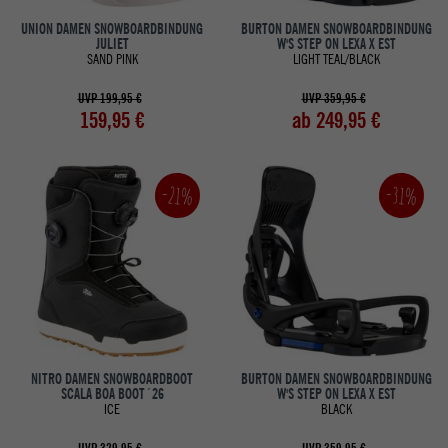
UNION DAMEN SNOWBOARDBINDUNG
BURTON DAMEN SNOWBOARDBINDUNG
JULIET
W'S STEP ON LEXA X EST
SAND PINK
LIGHT TEAL/BLACK
UVP 199,95 €
UVP 359,95 €
159,95 €
ab 249,95 €
-21%
-31%
NITRO DAMEN SNOWBOARDBOOT
BURTON DAMEN SNOWBOARDBINDUNG
SCALA BOA BOOT´26
W'S STEP ON LEXA X EST
ICE
BLACK