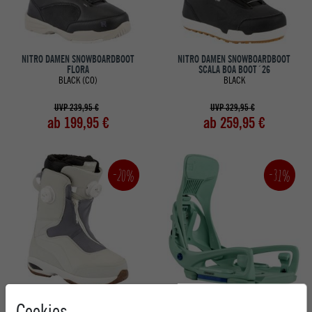
NITRO DAMEN SNOWBOARDBOOT
NITRO DAMEN SNOWBOARDBOOT
FLORA
SCALA BOA BOOT´26
BLACK (CO)
BLACK
UVP 239,95 €
UVP 329,95 €
ab 199,95 €
ab 259,95 €
-20%
-31%
NITRO DAMEN SNOWBOARDBOOT FATE
BURTON DAMEN SNOWBOARDBINDUNG
Cookies