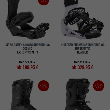
NITRO DAMEN SNOWBOARDBINDUNG
NIDECKER SNOWBOARDBINDUNG OG
COSMIC
SUPERMATIC
FACTORY CRAFT S
HEATHER
UVP 239,95 €
UVP 399,95 €
ab 189,95 €
ab 329,95 €
-21%
-17%