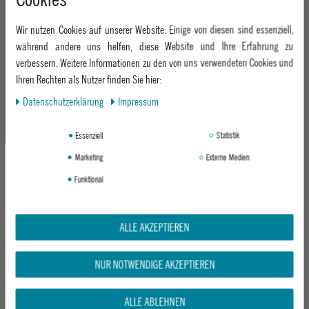
BOA
W'S STEP ON LEXA X EST
ICE-LAVENDER
SAGE GREEN
Wir nutzen Cookies auf unserer Website. Einige von diesen sind essenziell,
UVP 479,95 €
UVP 359,95 €
während andere uns helfen, diese Website und Ihre Erfahrung zu
384,95 €
ab 249,95 €
verbessern. Weitere Informationen zu den von uns verwendeten Cookies und
Ihren Rechten als Nutzer finden Sie hier:
Daten­schutz­erklärung
Impressum
-21%
-18%
Essenziell
Statistik
Marketing
Externe Medien
Funktional
ALLE AKZEPTIEREN
BURTON DAMEN SNOWBOARDBINDUNG
NITRO DAMEN SNOWBOARDBINDUNG
W'S STEP ON® RE:FLEX
STEP ON
FLORAL BLUR
WHITE
NUR NOTWENDIGE AKZEPTIEREN
UVP 329,95 €
UVP 329,95 €
ab 259,39 €
ab 269,95 €
ALLE ABLEHNEN