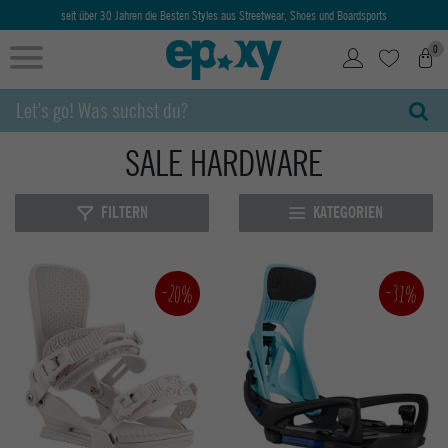
seit über 30 Jahren die Besten Styles aus Streetwear, Shoes und Boardsports
0
SALE HARDWARE
FILTERN
KATEGORIEN
-20%
-31%