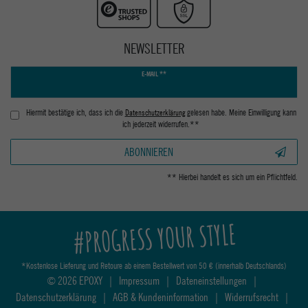
NEWSLETTER
Newsletter
E-MAIL **
Honig
Hiermit bestätige ich, dass ich die
Daten­schutz­erklärung
gelesen habe. Meine Einwilligung kann
ich jederzeit widerrufen.**
ABONNIEREN
** Hierbei handelt es sich um ein Pflichtfeld.
#PROGRESS YOUR STYLE
*Kostenlose Lieferung und Retoure ab einem Bestellwert von 50 € (innerhalb Deutschlands)
© 2026 EPOXY
|
Impressum
|
Dateneinstellungen
|
Datenschutzerklärung
|
AGB & Kundeninformation
|
Widerrufsrecht
|