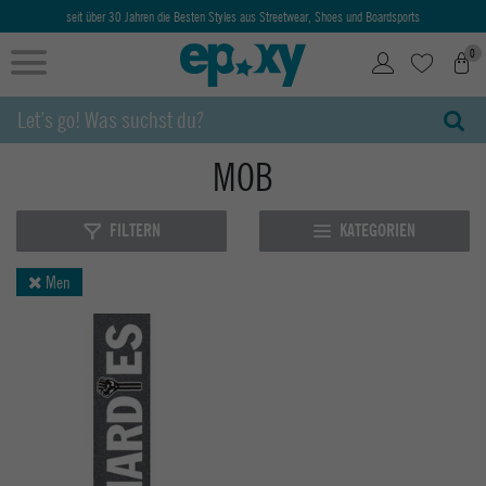
seit über 30 Jahren die Besten Styles aus Streetwear, Shoes und Boardsports
0
MOB
FILTERN
KATEGORIEN
Men