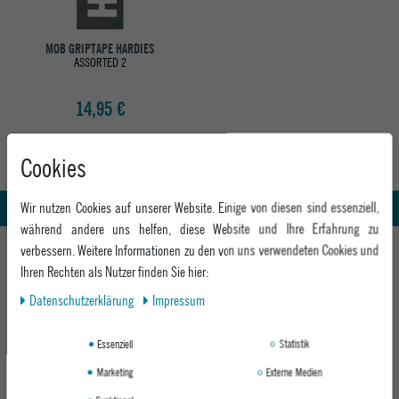
MOB GRIPTAPE HARDIES
ASSORTED 2
14,95 €
Cookies
Abholung in den Epoxy Stores
Kauf auf Rechnung
Whatsapp Support
Wir nutzen Cookies auf unserer Website. Einige von diesen sind essenziell,
während andere uns helfen, diese Website und Ihre Erfahrung zu
HILFE UND BERATUNG
verbessern. Weitere Informationen zu den von uns verwendeten Cookies und
Ihren Rechten als Nutzer finden Sie hier:
Beratung
INFO & KONTAKT
Daten­schutz­erklärung
Impressum
Zahlung & Versand
+49 991 3831077
Retoure
ABOUT EPOXY
Essenziell
Statistik
Montag - Freitag: 8:00 - 18:00
Gutscheine
Jobs
Samstag: 10:00 - 17:00
Marketing
Externe Medien
EPOXY STORES
Click & Collect
We Care - Wiederverwendete Verpackungen