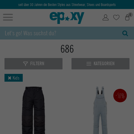
seit über 30 Jahren die Besten Styles aus Streetwear, Shoes und Boardsports
0
686
FILTERN
KATEGORIEN
Kids
-50%