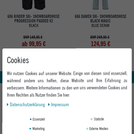
686 KINDER SKI- SNOWBOARDHOSE
686 DAMEN SKI- SNOWBOARDHOSE
PROGRESSION PADDED V2
BLACK MAGIC
BLACK
BLUE DENIM
UVP 149,95 €
UVP 249,95 €
ab 99,95 €
124,95 €
Cookies
Abholung in den Epoxy Stores
Kauf auf Rechnung
Wir nutzen Cookies auf unserer Website. Einige von diesen sind essenziell,
Whatsapp Support
während andere uns helfen, diese Website und Ihre Erfahrung zu
verbessern. Weitere Informationen zu den von uns verwendeten Cookies und
HILFE UND BERATUNG
Ihren Rechten als Nutzer finden Sie hier:
Beratung
Daten­schutz­erklärung
Impressum
INFO & KONTAKT
Zahlung & Versand
+49 991 3831077
Retoure
ABOUT EPOXY
Essenziell
Statistik
Montag - Freitag: 8:00 - 18:00
Gutscheine
Marketing
Externe Medien
Jobs
Samstag: 10:00 - 17:00