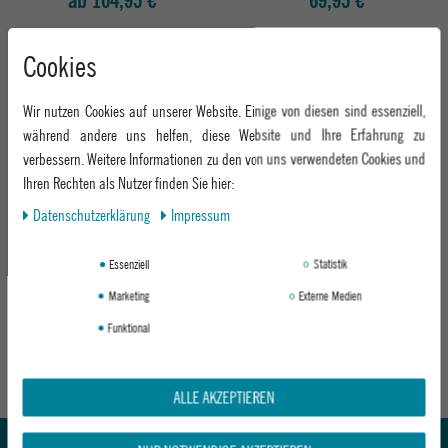
ab 104,95 €
69,95 €
Cookies
Neu
Wir nutzen Cookies auf unserer Website. Einige von diesen sind essenziell,
während andere uns helfen, diese Website und Ihre Erfahrung zu
verbessern. Weitere Informationen zu den von uns verwendeten Cookies und
Ihren Rechten als Nutzer finden Sie hier:
Daten­schutz­erklärung
Impressum
100% SONNENBRILLE S3 - HIPER
100% SONNENBRILLE GLENDALE -
Essenziell
Statistik
MIRROR LENS
SMOKE LENS
SOFT TACT WHITE
SOFT TACT BLACK
Marketing
Externe Medien
158,95 €
138,95 €
Funktional
Abholung in den Epoxy Stores
Kauf auf Rechnung
ALLE AKZEPTIEREN
Whatsapp Support