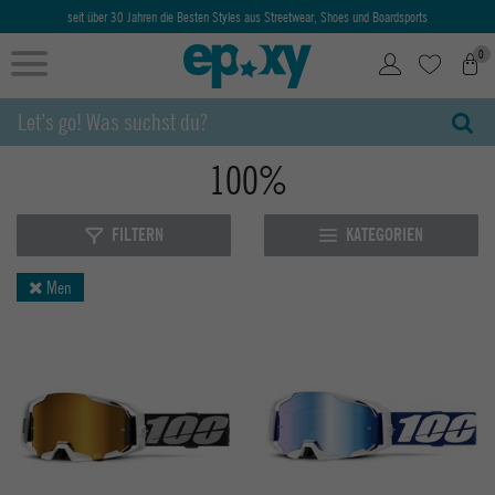
seit über 30 Jahren die Besten Styles aus Streetwear, Shoes und Boardsports
0
100%
FILTERN
KATEGORIEN
Men