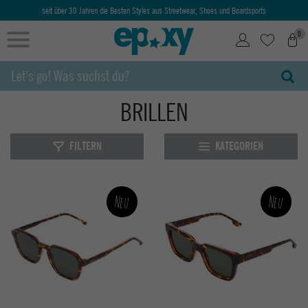
seit über 30 Jahren die Besten Styles aus Streetwear, Shoes und Boardsports
0
BRILLEN
FILTERN
KATEGORIEN
Neu
Neu