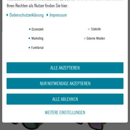
Ihren Rechten als Nutzer finden Sie hier:
Daten­schutz­erklärung
Impressum
Essenziell
Statistik
Marketing
Externe Medien
Funktional
CHPO SONNENBRILLE O'DOYLE
CHPO SONNENBRILLE AMY
SHINY BLACK / BLACK
BLACK / BLACK
ALLE AKZEPTIEREN
ab 34,95 €
ab 34,95 €
NUR NOTWENDIGE AKZEPTIEREN
Neu
Neu
ALLE ABLEHNEN
WEITERE EINSTELLUNGEN