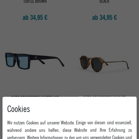
TURTLE BROWN
BLACK
ab 34,95 €
ab 34,95 €
CHPO SONNENBRILLE STELLAR
CHPO SONNENBRILLE CLUB
SHINY BLACK / BLACK
SHINY BLACK / BLACK
Cookies
ab 34,95 €
ab 34,95 €
Wir nutzen Cookies auf unserer Website. Einige von diesen sind essenziell,
während andere uns helfen, diese Website und Ihre Erfahrung zu
verbessern. Weitere Informationen zu den von uns verwendeten Cookies und