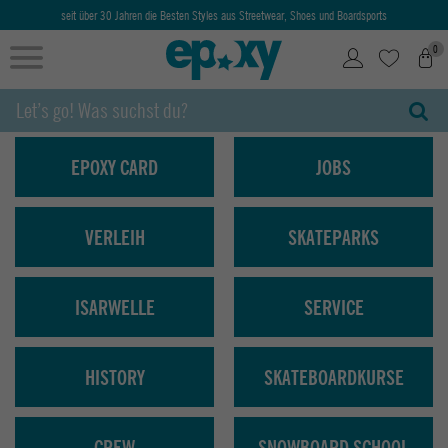
seit über 30 Jahren die Besten Styles aus Streetwear, Shoes und Boardsports
0
EPOXY CARD
JOBS
VERLEIH
SKATEPARKS
ISARWELLE
SERVICE
HISTORY
SKATEBOARDKURSE
CREW
SNOWBOARD SCHOOL