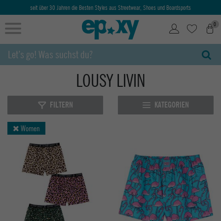
seit über 30 Jahren die Besten Styles aus Streetwear, Shoes und Boardsports
0
LOUSY LIVIN
FILTERN
KATEGORIEN
Women