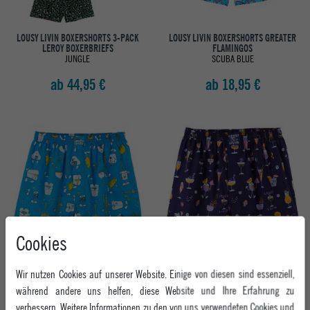
LOUSY LIVIN BOXERSHORTS 3-PACK
LOUSY LIVIN BOXERSHORTS GREATER
LEROY BOXERBRIEFS
FLAMINGOS
JUNGLE
SCUBA BLUE
ab 44,95 €
ab 18,95 €
Cookies
LOUSY LIVIN BOXERSHORTS
LOUSY LIVIN BOXERSHORTS
Wir nutzen Cookies auf unserer Website. Einige von diesen sind essenziell,
LUNCHBOX
COCKTAILS
BLUE
NAVY
während andere uns helfen, diese Website und Ihre Erfahrung zu
verbessern. Weitere Informationen zu den von uns verwendeten Cookies und