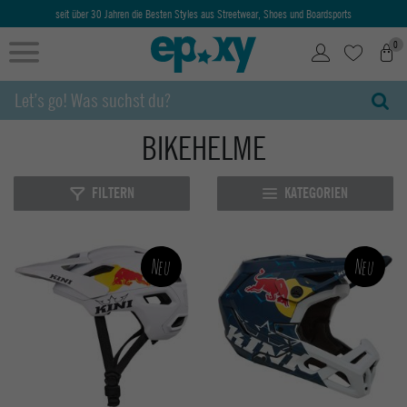
seit über 30 Jahren die Besten Styles aus Streetwear, Shoes und Boardsports
0
BIKEHELME
FILTERN
KATEGORIEN
Neu
Neu