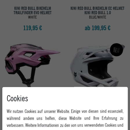
KINI RED BULL BIKEHELM
KINI RED BULL BIKEHELM EC HELMET
TRAILFINDER EVO HELMET
KINI RED BULL 1.0
WHITE
BLUE/WHITE
119,95 €
ab 199,95 €
Neu
Cookies
FOX BIKEHELM SPEEDFRAME PRO
FOX BIKEHELM RAMPAGE
SENSE
WHITE
Wir nutzen Cookies auf unserer Website. Einige von diesen sind essenziell,
COTTON CANDY
während andere uns helfen, diese Website und Ihre Erfahrung zu
179,95 €
229,95 €
verbessern. Weitere Informationen zu den von uns verwendeten Cookies und