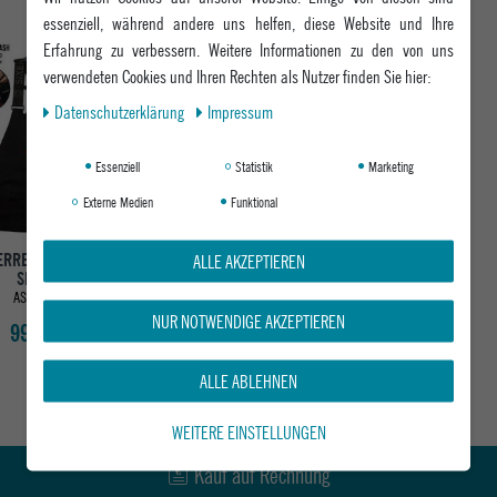
essenziell, während andere uns helfen, diese Website und Ihre
Erfahrung zu verbessern. Weitere Informationen zu den von uns
verwendeten Cookies und Ihren Rechten als Nutzer finden Sie hier:
Daten­schutz­erklärung
Impressum
Essenziell
Statistik
Marketing
Externe Medien
Funktional
ALLE AKZEPTIEREN
ERREN HYDRASTASH
SMARTY
ASSORTED
NUR NOTWENDIGE AKZEPTIEREN
99,95 €
ALLE ABLEHNEN
WEITERE EINSTELLUNGEN
Kauf auf Rechnung