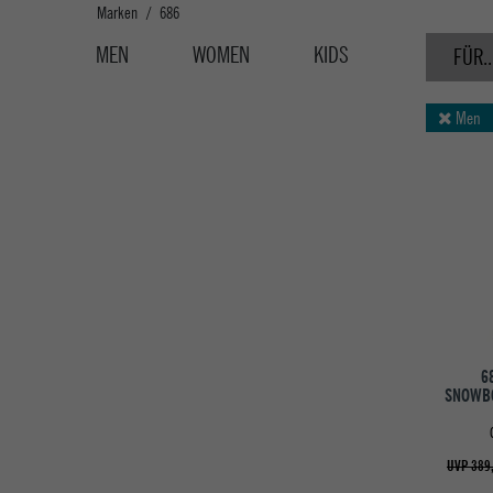
Marken
686
MEN
WOMEN
KIDS
FÜR..
Men
6
SNOWBO
UVP 389