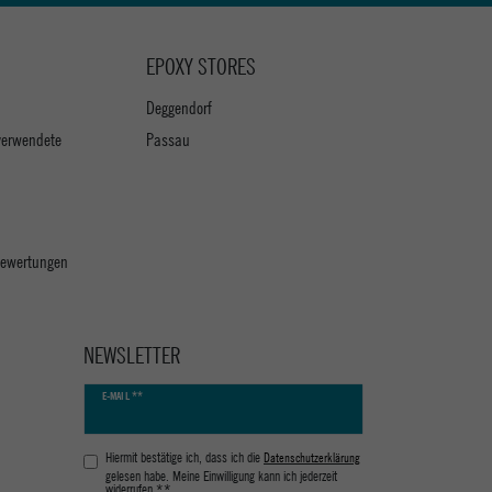
EPOXY STORES
Deggendorf
verwendete
Passau
 Bewertungen
NEWSLETTER
Newsletter
E-MAIL **
Honig
Hiermit bestätige ich, dass ich die
Daten­schutz­erklärung
gelesen habe. Meine Einwilligung kann ich jederzeit
widerrufen.**