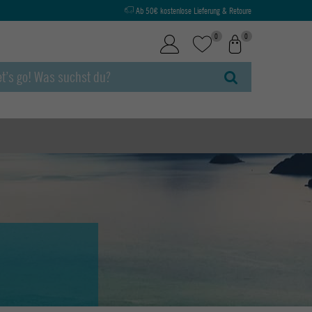
Ab 50€ kostenlose Lieferung & Retoure
0
0