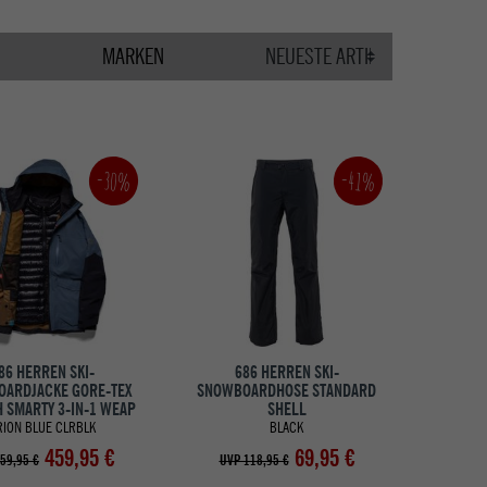
MARKEN
-30%
-41%
86 HERREN SKI-
686 HERREN SKI-
ARDJACKE GORE-TEX
SNOWBOARDHOSE STANDARD
 SMARTY 3-IN-1 WEAP
SHELL
RION BLUE CLRBLK
BLACK
459,95 €
69,95 €
59,95 €
UVP 118,95 €