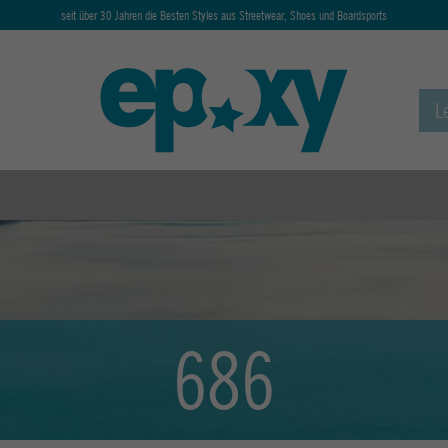
seit über 30 Jahren die Besten Styles aus Streetwear, Shoes und Boardsports
686