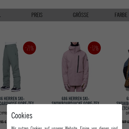
.
PREIS
GRÖSSE
FARBE
-23%
-32%
86 HERREN SKI-
686 HERREN SKI-
6
ARDHOSE GORE-TEX
SNOWBOARDJACKE GORE-TEX
SNOWBO
GT
GT
STRETCH
Cookies
CYPRESS GREEN
DUSTY MAUVE
O
ab 299,95 €
299,95 €
,95 €
UVP 439,95 €
UVP 6
Wir nutzen Cookies auf unserer Website. Einige von diesen sind