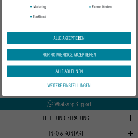
Marketing
Externe Medien
Funktional
ALLE AKZEPTIEREN
FCS SURF TASCHE CLASSIC COVER
SHORTBOARD
NUR NOTWENDIGE AKZEPTIEREN
ALPINE
69,95 €
ALLE ABLEHNEN
WEITERE EINSTELLUNGEN
Abholung in den Epoxy Stores
Kauf auf Rechnung
Whatsapp Support
HILFE UND BERATUNG
Beratung
INFO & KONTAKT