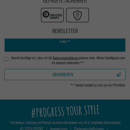
GEPRÜFTE SICHERHEIT
NEWSLETTER
Newsletter
E-MAIL **
Honig
Hiermit bestätige ich, dass ich die
Daten­schutz­erklärung
gelesen habe. Meine Einwilligung kann
ich jederzeit widerrufen.**
ABONNIEREN
** Hierbei handelt es sich um ein Pflichtfeld.
#PROGRESS YOUR STYLE
*Kostenlose Lieferung und Retoure ab einem Bestellwert von 50 € (innerhalb Deutschlands)
© 2026 EPOXY
|
Impressum
|
Dateneinstellungen
|