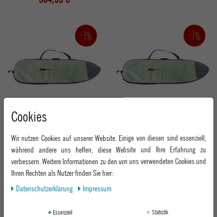
-3%
-3%
Cookies
FCS SURF TASCHE DAY RUNNER MID
FCS SURF TASCHE DAY RUNNER
LENGTH
SHORTBOARD
Wir nutzen Cookies auf unserer Website. Einige von diesen sind essenziell,
ALPINE
ALPINE
während andere uns helfen, diese Website und Ihre Erfahrung zu
UVP 169,95 €
UVP 139,95 €
verbessern. Weitere Informationen zu den von uns verwendeten Cookies und
164,95 €
135,95 €
Ihren Rechten als Nutzer finden Sie hier:
Daten­schutz­erklärung
Impressum
Essenziell
Statistik