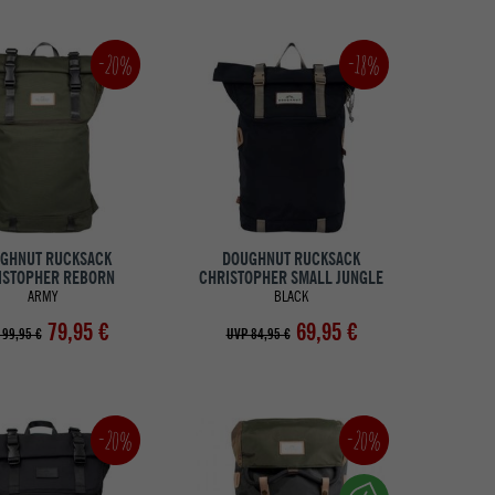
-20%
-18%
GHNUT RUCKSACK
DOUGHNUT RUCKSACK
ISTOPHER REBORN
CHRISTOPHER SMALL JUNGLE
ARMY
BLACK
79,95 €
69,95 €
 99,95 €
UVP 84,95 €
-20%
-20%