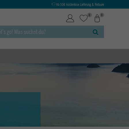
Ab 50€ kostenlose Lieferung & Retoure
0
0