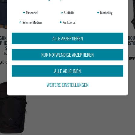
Essenziell
Statistik
Marketing
Externe Medien
Funktional
ALLE AKZEPTIEREN
GHNUT RUCKSACK
DOUGHNUT RUCKSACK
DOU
OPHER HAPPY CAMPER
CHRISTOPHER HAPPY CAMPER
CHRIST
SERIES
SERIES
NAUTICAL
IVORY
NUR NOTWENDIGE AKZEPTIEREN
UVP
ab 79,95 €
ab 79,95 €
,95 €
UVP 99,95 €
ALLE ABLEHNEN
WEITERE EINSTELLUNGEN