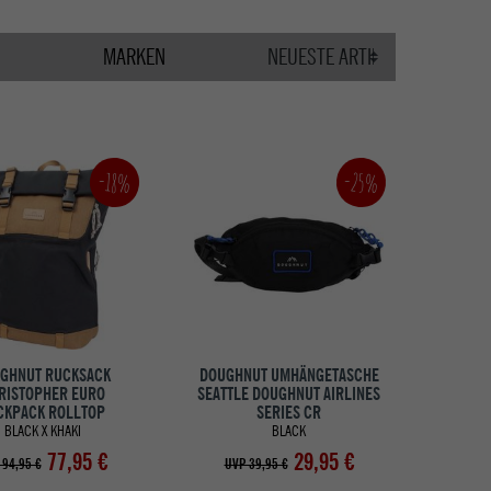
MARKEN
-25%
-18%
GHNUT RUCKSACK
DOUGHNUT UMHÄNGETASCHE
RISTOPHER EURO
SEATTLE DOUGHNUT AIRLINES
CKPACK ROLLTOP
SERIES CR
BLACK X KHAKI
BLACK
77,95 €
29,95 €
 94,95 €
UVP 39,95 €