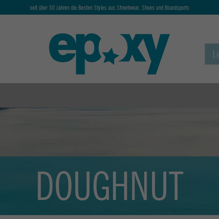
seit über 30 Jahren die Besten Styles aus Streetwear, Shoes und Boardsports
DOUGHNUT