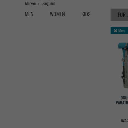
Marken
Doughnut
MEN
WOMEN
KIDS
FÜR..
Men
DOU
PARATR
UVP 