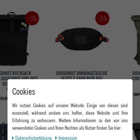
-20%
-19%
GHNUT RUCKSACK
DOUGHNUT UMHÄNGETASCHE
DOU
 DOUGHNUT AIRLINES
SEATTLE DARK BUM BAG
CHR
SERIES RO
BLACK
Cookies
BLACK
39,95 €
UVP 49,95 €
UVP
64,95 €
79,95 €
Wir nutzen Cookies auf unserer Website. Einige von diesen sind
essenziell, während andere uns helfen, diese Website und Ihre
Erfahrung zu verbessern. Weitere Informationen zu den von uns
-20%
-20%
verwendeten Cookies und Ihren Rechten als Nutzer finden Sie hier:
Daten­schutz­erklärung
Impressum