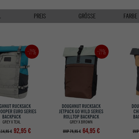
.
PREIS
GRÖSSE
FARBE
-19%
-19%
GHNUT RUCKSACK
DOUGHNUT RUCKSACK
DOU
OOPER EURO SERIES
JETPACK GO WILD SERIES
CH
BACKPACK
ROLLTOP BACKPACK
BA
GREY X TEAL
GREY X BROWN
92,95 €
64,95 €
114,95 €
UVP 79,95 €
UVP