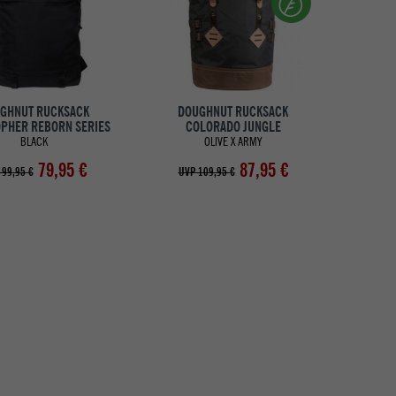
GHNUT RUCKSACK
DOUGHNUT RUCKSACK
OPHER REBORN SERIES
COLORADO JUNGLE
BLACK
OLIVE X ARMY
79,95 €
87,95 €
 99,95 €
UVP 109,95 €