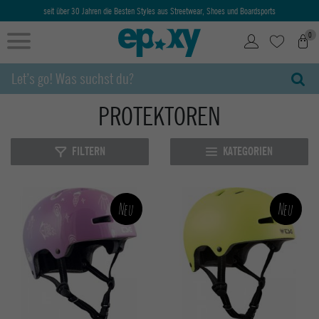
seit über 30 Jahren die Besten Styles aus Streetwear, Shoes und Boardsports
0
PROTEKTOREN
FILTERN
KATEGORIEN
Neu
Neu