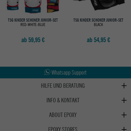
TSG KINDER SCHONER JUNIOR-SET
TSG KINDER SCHONER JUNIOR-SET
RED-WHITE-BLUE
BLACK
ab 59,95 €
ab 54,95 €
Abholung in den Epoxy Stores
Kauf auf Rechnung
Whatsapp Support
HILFE UND BERATUNG
Beratung
INFO & KONTAKT
Zahlung & Versand
+49 991 3831077
Retoure
ABOUT EPOXY
Montag - Freitag: 8:00 - 18:00
Gutscheine
Jobs
Samstag: 10:00 - 17:00
EPOXY STORES
Click & Collect