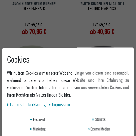
ANON KINDER HELM BURNER
SMITH KINDER HELM GLIDE J
DEEP EMERALD
LECTRIC FLAMINGO
UVP 99,95 €
UVP 69,95 €
ab 79,95 €
ab 49,95 €
-30%
Cookies
Wir nutzen Cookies auf unserer Website. Einige von diesen sind essenziell,
während andere uns helfen, diese Website und Ihre Erfahrung zu
verbessern. Weitere Informationen zu den von uns verwendeten Cookies und
Ihren Rechten als Nutzer finden Sie hier:
Daten­schutz­erklärung
Impressum
ANON KINDER HELM BURNER
ANON KINDER HELM DEFINE
HEDGE
BLACK EU
Essenziell
Statistik
149,95 €
Marketing
Externe Medien
UVP 99,95 €