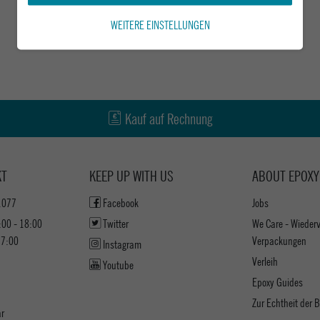
WEITERE EINSTELLUNGEN
Kauf auf Rechnung
KT
KEEP UP WITH US
ABOUT EPOXY
1077
Facebook
Jobs
:00 - 18:00
Twitter
We Care - Wieder
17:00
Verpackungen
Instagram
Verleih
Youtube
Epoxy Guides
Zur Echtheit der
ar