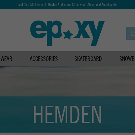
seit über 30 Jahren die Besten Styles aus Streetwear, Shoes und Boardsports
HWEAR
ACCESSORIES
SKATEBOARD
SNOWB
HEMDEN