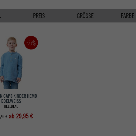
.
PREIS
GRÖSSE
FARBE
-25%
N CAPS KINDER HEMD
EDELWEISS
HELLBLAU
ab 29,95 €
,95 €