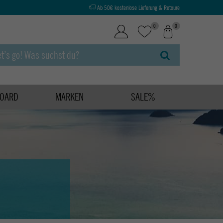
Ab 50€ kostenlose Lieferung & Retoure
0
0
OARD
MARKEN
SALE%