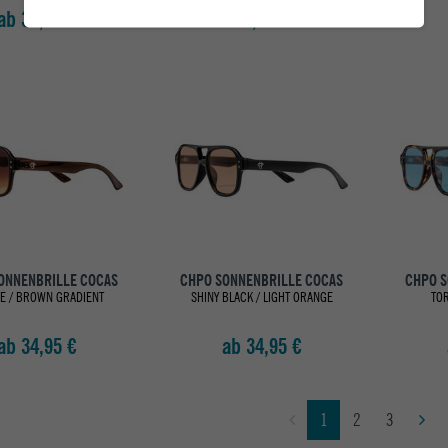
ab 34,95 €
59,95 €
ONNENBRILLE COCAS
CHPO SONNENBRILLE COCAS
CHPO S
E / BROWN GRADIENT
SHINY BLACK / LIGHT ORANGE
TOR
ab 34,95 €
ab 34,95 €
1
2
3