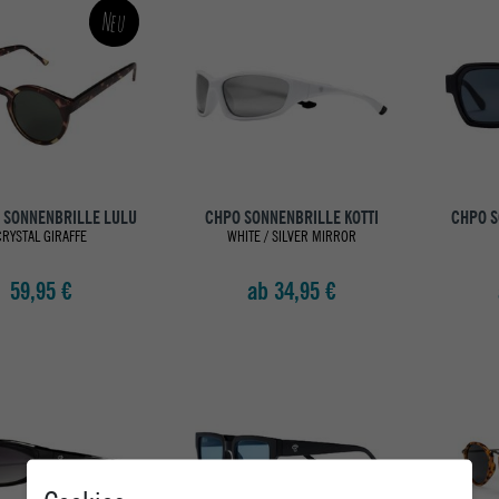
Neu
 SONNENBRILLE LULU
CHPO SONNENBRILLE KOTTI
CHPO S
CRYSTAL GIRAFFE
WHITE / SILVER MIRROR
59,95 €
ab 34,95 €