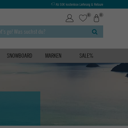
Ab 50€ kostenlose Lieferung & Retoure
0
0
SNOWBOARD
MARKEN
SALE%
N