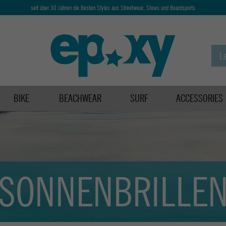
seit über 30 Jahren die Besten Styles aus Streetwear, Shoes und Boardsports
BIKE
BEACHWEAR
SURF
ACCESSORIES
SONNENBRILLE