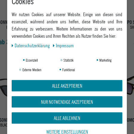
Cookies
Wir nutzen Cookies auf unserer Website. Einige von diesen sind
essenziell, während andere uns helfen, diese Website und Ihre
ONNENBRILLE KOTTI
CHPO SONNENBRILLE
CHPO 
STELLAR
BLACK
SH
Erfahrung zu verbessern. Weitere Informationen zu den von uns
SHINY BLACK / BLACK
verwendeten Cookies und Ihren Rechten als Nutzer finden Sie hier:
ab 34,95 €
ab 34,95 €
Daten­schutz­erklärung
Impressum
Essenziell
Statistik
Marketing
Neu
Externe Medien
Funktional
ALLE AKZEPTIEREN
NUR NOTWENDIGE AKZEPTIEREN
ALLE ABLEHNEN
SONNENBRILLE AMY
KOMONO SONNENBRILLE
KOMO
MARGOT
BLACK / BLACK
BLACK
WEITERE EINSTELLUNGEN