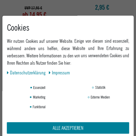
2,95 €
UVP 17,95 €
ab 14,95 €
Cookies
Wir nutzen Cookies auf unserer Website. Einige von diesen sind essenziell,
während andere uns helfen, diese Website und Ihre Erfahrung zu
verbessern. Weitere Informationen zu den von uns verwendeten Cookies und
Ihren Rechten als Nutzer finden Sie hier:
Daten­schutz­erklärung
Impressum
Essenziell
Statistik
RELLIK GRIPTAPE GRIPTAPE
Marketing
Externe Medien
BLACK
Funktional
4,95 €
ALLE AKZEPTIEREN
Abholung in den Epoxy Stores
Kauf auf Rechnung