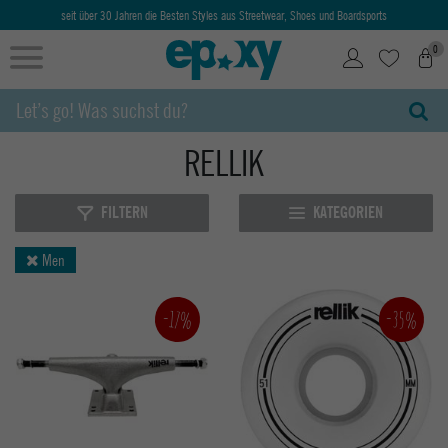
seit über 30 Jahren die Besten Styles aus Streetwear, Shoes und Boardsports
0
RELLIK
FILTERN
KATEGORIEN
Men
-35%
-17%