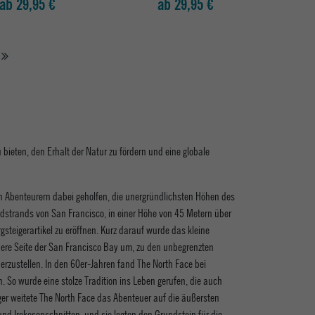
ab 29,95 €
ab 29,95 €
ieten, den Erhalt der Natur zu fördern und eine globale
Abenteurern dabei geholfen, die unergründlichsten Höhen des
strands von San Francisco, in einer Höhe von 45 Metern über
steigerartikel zu eröffnen. Kurz darauf wurde das kleine
dere Seite der San Francisco Bay um, zu den unbegrenzten
erzustellen. In den 60er-Jahren fand The North Face bei
. So wurde eine stolze Tradition ins Leben gerufen, die auch
ger weitete The North Face das Abenteuer auf die äußersten
d Irokesenschnitten, und sie legten den Grundstein für die