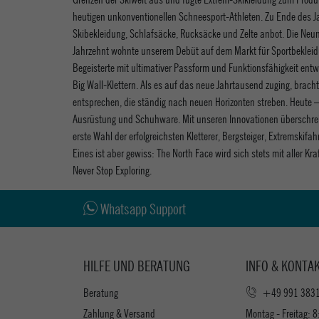
heutigen unkonventionellen Schneesport-Athleten. Zu Ende des Jah
Skibekleidung, Schlafsäcke, Rucksäcke und Zelte anbot. Die Neunz
Jahrzehnt wohnte unserem Debüt auf dem Markt für Sportbekleidun
Begeisterte mit ultimativer Passform und Funktionsfähigkeit en
Big Wall-Klettern. Als es auf das neue Jahrtausend zuging, bracht
entsprechen, die ständig nach neuen Horizonten streben. Heute –
Ausrüstung und Schuhware. Mit unseren Innovationen überschreite
erste Wahl der erfolgreichsten Kletterer, Bergsteiger, Extremski
Eines ist aber gewiss: The North Face wird sich stets mit aller K
Never Stop Exploring.
Whatsapp Support
HILFE UND BERATUNG
INFO & KONTA
Beratung
+49 991 383
Zahlung & Versand
Montag - Freitag: 8