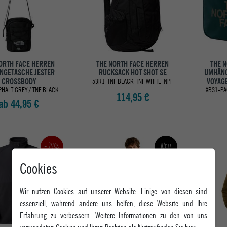
ORTH FACE HERREN
THE NORTH FACE HERREN
THE 
NGETASCHE JESTER
RUCKSACK HOT SHOT SE
UMHÄNG
CROSSBODY
VOYAGE
53R1-TNF BLACK-TNF WHITE-NPF
PHALT GREY / TNF BLACK
XBS1-PA
114,95 €
ab 44,95 €
-29%
Neu
Cookies
Wir nutzen Cookies auf unserer Website. Einige von diesen sind
essenziell, während andere uns helfen, diese Website und Ihre
Erfahrung zu verbessern. Weitere Informationen zu den von uns