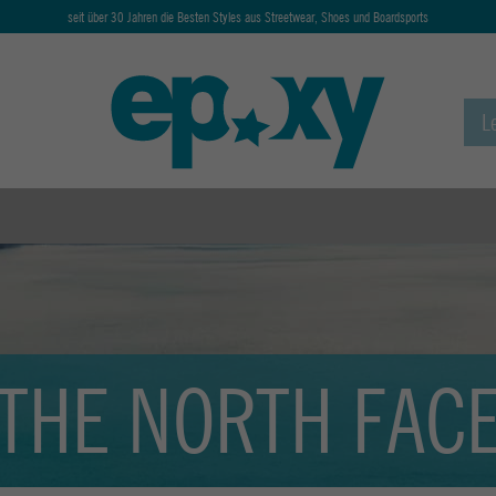
seit über 30 Jahren die Besten Styles aus Streetwear, Shoes und Boardsports
THE NORTH FAC