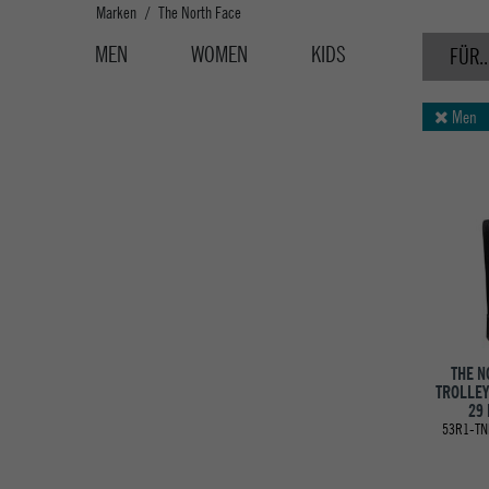
Marken
The North Face
MEN
WOMEN
KIDS
FÜR..
Men
THE N
TROLLEY
29
53R1-TN