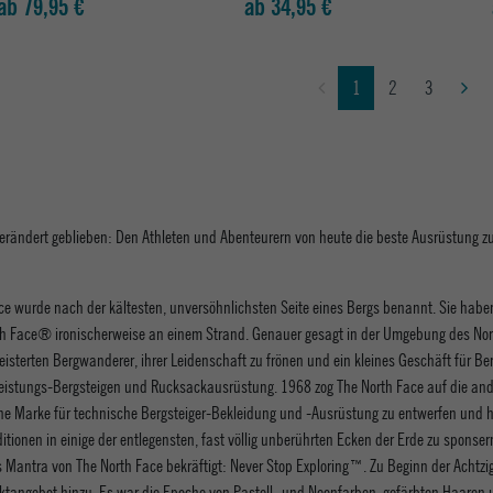
ab 79,95 €
ab 34,95 €
1
2
3
rändert geblieben: Den Athleten und Abenteurern von heute die beste Ausrüstung zu b
rde nach der kältesten, unversöhnlichsten Seite eines Bergs benannt. Sie haben 
h Face® ironischerweise an einem Strand. Genauer gesagt in der Umgebung des Nord
terten Bergwanderer, ihrer Leidenschaft zu frönen und ein kleines Geschäft für Berg
hleistungs-Bergsteigen und Rucksackausrüstung. 1968 zog The North Face auf die an
gene Marke für technische Bergsteiger-Bekleidung und -Ausrüstung zu entwerfen und h
ionen in einige der entlegensten, fast völlig unberührten Ecken der Erde zu sponsern
s Mantra von The North Face bekräftigt: Never Stop Exploring™. Zu Beginn der Achtzi
tangebot hinzu. Es war die Epoche von Pastell- und Neonfarben, gefärbten Haaren un