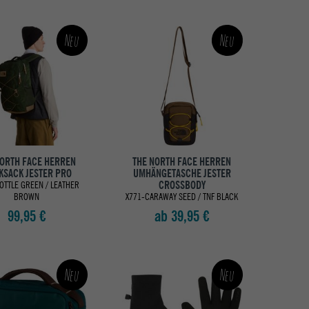
Neu
Neu
NORTH FACE HERREN
THE NORTH FACE HERREN
KSACK JESTER PRO
UMHÄNGETASCHE JESTER
CROSSBODY
OTTLE GREEN / LEATHER
BROWN
X771-CARAWAY SEED / TNF BLACK
99,95 €
ab 39,95 €
Neu
Neu