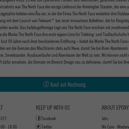
rzehnts war The North Face der einzige Lieferant der Vereinigten Staaten, der eine u
igerjahre leiteten eine Ära ein, in der die Firma The North Face weiterhin ihre Outd
g mit dem Launch von Tekware™ bei, einer innovativen Kollektion, die für Bergstei
tworfen wurde. Das halbkugelförmige Logo von The North Face erschien mit zunehmend
e die Marke The North Face ihre erste eigene Linie für Trekking- und Traillaufschuhe
 fast 50 Jahre nach ihrer bescheidenen Eröffnung – bietet die Marke The North Face
n wir die Grenzen des Machbaren stets aufs Neue, damit Sie bei Ihren Abenteuern üb
fahrer, Snowboarder, Ausdauerläufer und Abenteurer der Welt zu sein. Wir können nich
raft dafür einsetzen, die Grenzen im Bereich Design neu zu definieren, damit Sie bei 
Kauf auf Rechnung
KT
KEEP UP WITH US
ABOUT EPOXY
1077
Facebook
Jobs
:00 - 18:00
Twitter
We Care - Wieder