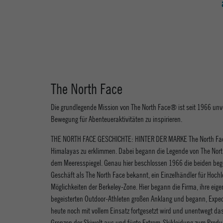
The North Face
Die grundlegende Mission von The North Face® ist seit 1966 unve
Bewegung für Abenteueraktivitäten zu inspirieren.
THE NORTH FACE GESCHICHTE: HINTER DER MARKE The North Face wu
Himalayas zu erklimmen. Dabei begann die Legende von The Nort
dem Meeresspiegel. Genau hier beschlossen 1966 die beiden begeis
Geschäft als The North Face bekannt, ein Einzelhändler für Hoc
Möglichkeiten der Berkeley-Zone. Hier begann die Firma, ihre ei
begeisterten Outdoor-Athleten großen Anklang und begann, Expedit
heute noch mit vollem Einsatz fortgesetzt wird und unentwegt da
Grenzen der Skiwelt aus und fügte Extrem-Skikleidung zum Produk