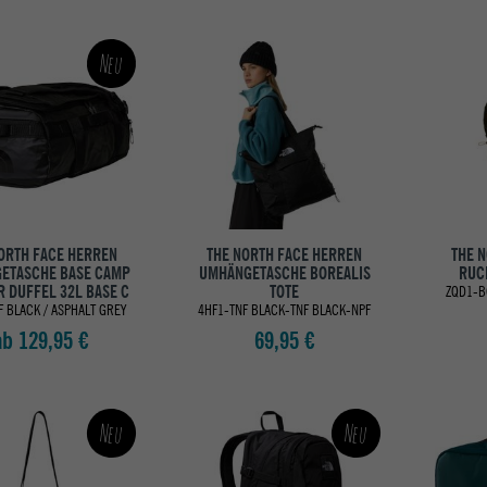
Neu
ORTH FACE HERREN
THE NORTH FACE HERREN
THE 
ETASCHE BASE CAMP
UMHÄNGETASCHE BOREALIS
RUC
R DUFFEL 32L BASE C
TOTE
ZQD1-B
F BLACK / ASPHALT GREY
4HF1-TNF BLACK-TNF BLACK-NPF
ab 129,95 €
69,95 €
Neu
Neu