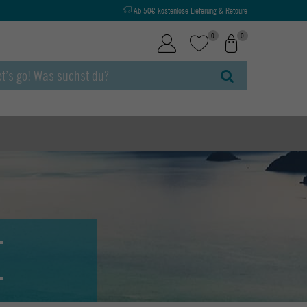
Ab 50€ kostenlose Lieferung & Retoure
0
0
E