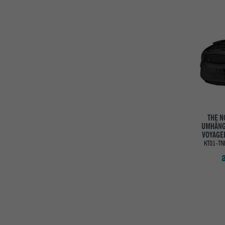
THE N
UMHÄNG
VOYAGE
KT01-TN