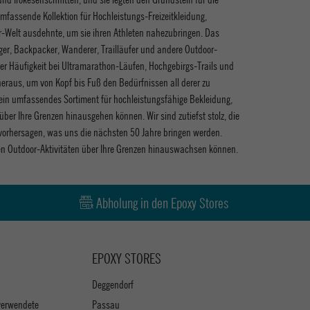
mfassende Kollektion für Hochleistungs-Freizeitkleidung,
oor-Welt ausdehnte, um sie ihren Athleten nahezubringen. Das
ger, Backpacker, Wanderer, Trailläufer und andere Outdoor-
er Häufigkeit bei Ultramarathon-Läufen, Hochgebirgs-Trails und
 heraus, um von Kopf bis Fuß den Bedürfnissen all derer zu
 ein umfassendes Sortiment für hochleistungsfähige Bekleidung,
er Ihre Grenzen hinausgehen können. Wir sind zutiefst stolz, die
t vorhersagen, was uns die nächsten 50 Jahre bringen werden.
Ihren Outdoor-Aktivitäten über Ihre Grenzen hinauswachsen können.
Abholung in den Epoxy Stores
EPOXY STORES
Deggendorf
verwendete
Passau