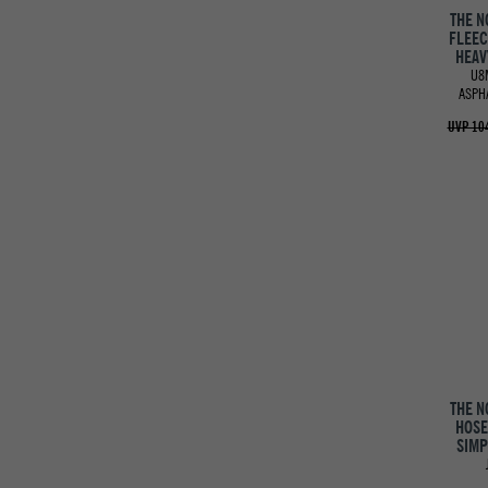
THE N
FLEEC
HEAV
U8
ASPH
UVP 104
THE N
HOSE
SIMP