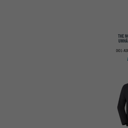
THE N
UMHÄ
0IO1-AS