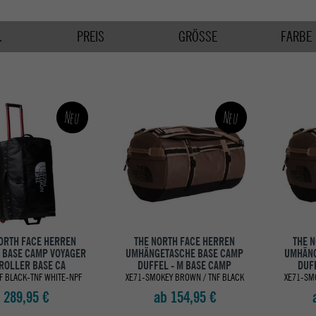
.
PREIS
GRÖSSE
FARBE
Neu
Neu
ORTH FACE HERREN
THE NORTH FACE HERREN
THE 
 BASE CAMP VOYAGER
UMHÄNGETASCHE BASE CAMP
UMHÄNG
 ROLLER BASE CA
DUFFEL - M BASE CAMP
DUFF
F BLACK-TNF WHITE-NPF
XE71-SMOKEY BROWN / TNF BLACK
XE71-SM
289,95 €
ab 154,95 €