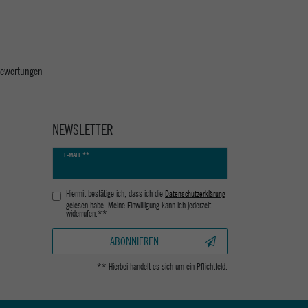
 Bewertungen
NEWSLETTER
Newsletter
E-MAIL **
Honig
Hiermit bestätige ich, dass ich die
Daten­schutz­erklärung
gelesen habe. Meine Einwilligung kann ich jederzeit
widerrufen.**
ABONNIEREN
** Hierbei handelt es sich um ein Pflichtfeld.